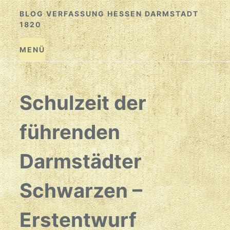
Zum
BLOG VERFASSUNG HESSEN DARMSTADT
Inhalt
1820
springen
MENÜ
Schulzeit der
führenden
Darmstädter
Schwarzen –
Erstentwurf