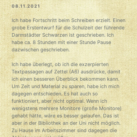
08.11.2021
Ich habe Fortschritt beim Schreiben erzielt. Einen
grobe Erstentwurf für die Schulzeit der führende
Darmstädter Schwarzen ist geschrieben. Ich
habe ca. 8 Stunden mit einer Stunde Pause
dazwischen geschrieben.
Ich habe überlegt, ob ich die exzerpierten
Textpassagen auf Zettel (A6) ausdrücke, damit
ich einen besseren Überblick bekommen kann.
Um Zeit und Material zu sparen, habe ich mich
dagegen entschieden. Es hat auch so
funktioniert, aber nicht optimal. Wenn ich
wenigstens mehrere Monitore (große Monitore)
gehabt hätte, wäre es besser gelaufen. Das ist
aber in der Bibliothek an der Uni nicht möglich.
Zu Hause im Arbeitszimmer sind dagegen die