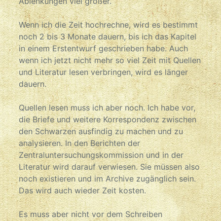
Ablenkungen viel größer.
Wenn ich die Zeit hochrechne, wird es bestimmt
noch 2 bis 3 Monate dauern, bis ich das Kapitel
in einem Erstentwurf geschrieben habe. Auch
wenn ich jetzt nicht mehr so viel Zeit mit Quellen
und Literatur lesen verbringen, wird es länger
dauern.
Quellen lesen muss ich aber noch. Ich habe vor,
die Briefe und weitere Korrespondenz zwischen
den Schwarzen ausfindig zu machen und zu
analysieren. In den Berichten der
Zentraluntersuchungskommission und in der
Literatur wird darauf verwiesen. Sie müssen also
noch existieren und im Archive zugänglich sein.
Das wird auch wieder Zeit kosten.
Es muss aber nicht vor dem Schreiben