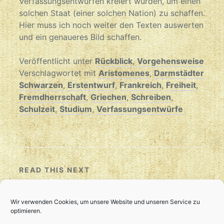
Verfassungsentwürfen kreiert wurden, um einen
solchen Staat (einer solchen Nation) zu schaffen.
Hier muss ich noch weiter den Texten auswerten
und ein genaueres Bild schaffen.
Veröffentlicht unter
Rückblick
,
Vorgehensweise
Verschlagwortet mit
Aristomenes
,
Darmstädter
Schwarzen
,
Erstentwurf
,
Frankreich
,
Freiheit
,
Fremdherrschaft
,
Griechen
,
Schreiben
,
Schulzeit
,
Studium
,
Verfassungsentwürfe
READ THIS NEXT
Vorbereitung zum Schreiben
über die Schwarzen
Wir verwenden Cookies, um unsere Website und unseren Service zu
optimieren.