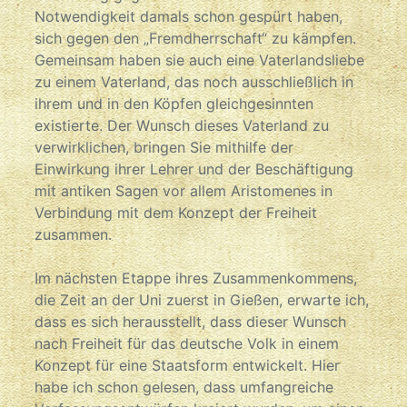
Notwendigkeit damals schon gespürt haben,
sich gegen den „Fremdherrschaft“ zu kämpfen.
Gemeinsam haben sie auch eine Vaterlandsliebe
zu einem Vaterland, das noch ausschließlich in
ihrem und in den Köpfen gleichgesinnten
existierte. Der Wunsch dieses Vaterland zu
verwirklichen, bringen Sie mithilfe der
Einwirkung ihrer Lehrer und der Beschäftigung
mit antiken Sagen vor allem Aristomenes in
Verbindung mit dem Konzept der Freiheit
zusammen.
Im nächsten Etappe ihres Zusammenkommens,
die Zeit an der Uni zuerst in Gießen, erwarte ich,
dass es sich herausstellt, dass dieser Wunsch
nach Freiheit für das deutsche Volk in einem
Konzept für eine Staatsform entwickelt. Hier
habe ich schon gelesen, dass umfangreiche