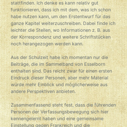
stattfinden. Ich denke es kann relativ gut
funktionieren, dass ich mit dem, was ich schon
habe nutzen kann, um den Erstentwurf für das
ganze Kapitel weiterzuschreiben. Dabei finde ich
leichter die Stellen, wo Informationen z. B. aus
der Korrespondenz und weitere Schriftstücken
noch herangezogen werden kann.
Aus der Schulzeit habe ich momentan nur die
Beiträge, die im Sammelband von Esselborn
enthalten sind. Das reicht zwar für einen ersten
Eindruck dieser Personen, aber mehr Material
würde mehr Einblick und möglicherweise aus
andere Perspektiven anbieten.
Zusammenfassend steht fest, dass die führenden
Personen der Verfassungsbewegung sich hier
kennengelernt haben und eine gemeinsame
Einstellung gegen Frankreich und die