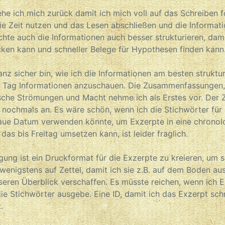
e ich mich zurück damit ich mich voll auf das Schreiben f
ie Zeit nutzen und das Lesen abschließen und die Informat
hte auch die Informationen auch besser strukturieren, dami
ken kann und schneller Belege für Hypothesen finden kann
anz sicher bin, wie ich die Informationen am besten struktu
n Tag Informationen anzuschauen. Die Zusammenfassungen, 
che Strömungen und Macht nehme ich als Erstes vor. Der Z
 nochmals an. Es wäre schön, wenn ich die Stichwörter für 
ue Datum verwenden könnte, um Exzerpte in eine chronol
as bis Freitag umsetzen kann, ist leider fraglich.
gung ist ein Druckformat für die Exzerpte zu kreieren, um s
enigstens auf Zettel, damit ich sie z.B. auf dem Boden au
seren Überblick verschaffen. Es müsste reichen, wenn ich E
die Stichwörter ausgebe. Eine ID, damit ich das Exzerpt sch
.