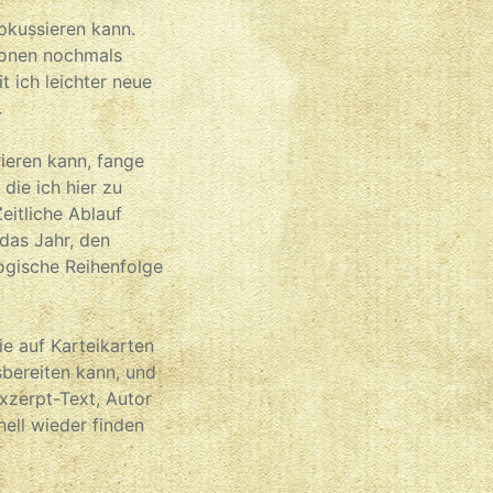
okussieren kann.
ionen nochmals
t ich leichter neue
.
rieren kann, fange
die ich hier zu
eitliche Ablauf
das Jahr, den
ogische Reihenfolge
ie auf Karteikarten
sbereiten kann, und
xzerpt-Text, Autor
nell wieder finden