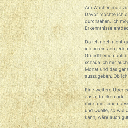
Am Wochenende zieh
Davor möchte ich d
durchsehen. Ich möc
Erkenntnisse entdec
Da ich noch nicht g
ich an einfach jede
Grundthemen politis
schaue ich mir auch
Monat und das gena
auszugeben. Ob ich d
Eine weitere Überle
auszudrucken oder w
mir somit einen bes
und Quelle, so wie 
kann, wäre auch gut