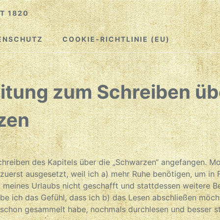
T 1820
ENSCHUTZ
COOKIE-RICHTLINIE (EU)
itung zum Schreiben üb
zen
chreiben des Kapitels über die „Schwarzen“ angefangen. M
zuerst ausgesetzt, weil ich a) mehr Ruhe benötigen, um in
 meines Urlaubs nicht geschafft und stattdessen weitere 
be ich das Gefühl, dass ich b) das Lesen abschließen möch
h schon gesammelt habe, nochmals durchlesen und besser st