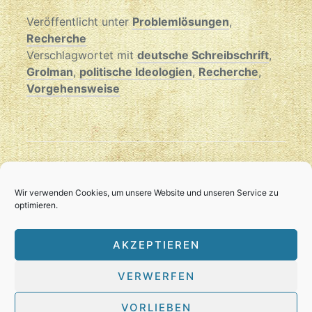
Veröffentlicht unter
Problemlösungen
,
Recherche
Verschlagwortet mit
deutsche Schreibschrift
,
Grolman
,
politische Ideologien
,
Recherche
,
Vorgehensweise
READ THIS NEXT
Restauration von Haller
Wir verwenden Cookies, um unsere Website und unseren Service zu
optimieren.
AKZEPTIEREN
VERWERFEN
VORLIEBEN