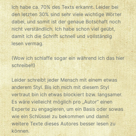
Ich habe ca. 70% des Texts erkannt. Leider bei
den letzten 30% sind sehr viele wichtige Wörter
dabei, und somit ist der genaue Botschaft noch
nicht verständlich. Ich habe schon viel geübt,
damit ich die Schrift schnell und vollständig
lesen vermag.
(Wow ich schlaffe sogar ein während ich das hier
schreibe!!)
Leider schreibt jeder Mensch mit einem etwas
anderem Styl. Bis ich mich mit diesem Styl
vertraut bin ich etwas blockiert bzw. langsamer.
Es wäre vielleicht möglich pro „Autor“ einen
Experte zu engagieren, um ein Basis oder sowas
wie ein Schlüssel zu bekommen und damit
weitere Texte dieses Autores besser lesen zu
können.