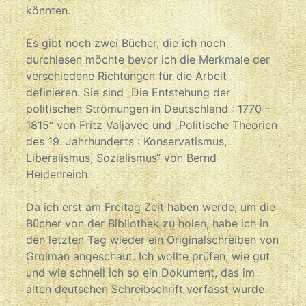
könnten.
Es gibt noch zwei Bücher, die ich noch
durchlesen möchte bevor ich die Merkmale der
verschiedene Richtungen für die Arbeit
definieren. Sie sind „Die Entstehung der
politischen Strömungen in Deutschland : 1770 –
1815“ von Fritz Valjavec und „Politische Theorien
des 19. Jahrhunderts : Konservatismus,
Liberalismus, Sozialismus“ von Bernd
Heidenreich.
Da ich erst am Freitag Zeit haben werde, um die
Bücher von der Bibliothek zu holen, habe ich in
den letzten Tag wieder ein Originalschreiben von
Grolman angeschaut. Ich wollte prüfen, wie gut
und wie schnell ich so ein Dokument, das im
alten deutschen Schreibschrift verfasst wurde.