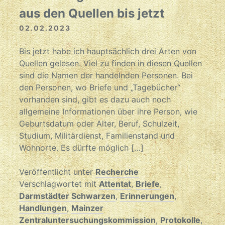
aus den Quellen bis jetzt
02.02.2023
Bis jetzt habe ich hauptsächlich drei Arten von
Quellen gelesen. Viel zu finden in diesen Quellen
sind die Namen der handelnden Personen. Bei
den Personen, wo Briefe und „Tagebücher“
vorhanden sind, gibt es dazu auch noch
allgemeine Informationen über ihre Person, wie
Geburtsdatum oder Alter, Beruf, Schulzeit,
Studium, Militärdienst, Familienstand und
Wohnorte. Es dürfte möglich […]
Veröffentlicht unter
Recherche
Verschlagwortet mit
Attentat
,
Briefe
,
Darmstädter Schwarzen
,
Erinnerungen
,
Handlungen
,
Mainzer
Zentraluntersuchungskommission
,
Protokolle
,