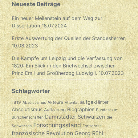
Neueste Beiträge
Ein neuer Meilenstein auf dem Weg zur
Dissertation
18.07.2024
Erste Auswertung der Quellen der Standesherren
10.08.2023
Die Kämpfe um Leipzig und die Verfassung von
1820: Ein Blick in den Briefwechsel zwischen
Prinz Emil und Großherzog Ludwig I.
10.07.2023
Schlagwörter
aufgeklärter
1819
Akteure
Absolutismus
Attentat
Absolutismus
Biographien
Aufklärung
Bundesakte
Darmstädter Schwarzen
Burschenschaften
die
Forschungsstand
Schwarzen
Fortschritt
französische Revolution
Georg Rühl