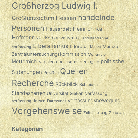
Großherzog Ludwig I.
handelnde
Großherzogtum Hessen
Personen
Heinrich Karl
Hausarbeit
Hofmann
Konservatismus
landständische
Kant
Liberalismus
Literatur
Mainzer
Verfassung
Macht
Zentraluntersuchungskommission
Merkmale
politische
Metternich
Napoleon
politische Ideologien
Quellen
Strömungen
Preußen
Recherche
Rückblick
Schreiben
Standesherren
Universität Gießen
Verfassung
Verfassungsbewegung
Verfassung Hessen-Darmstadt
Vorgehensweise
Zeiteinteilung
Zeitplan
Kategorien