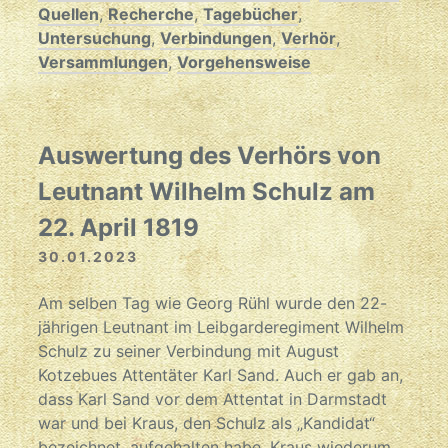
Quellen
,
Recherche
,
Tagebücher
,
Untersuchung
,
Verbindungen
,
Verhör
,
Versammlungen
,
Vorgehensweise
Auswertung des Verhörs von
Leutnant Wilhelm Schulz am
22. April 1819
30.01.2023
Am selben Tag wie Georg Rühl wurde den 22-
jährigen Leutnant im Leibgarderegiment Wilhelm
Schulz zu seiner Verbindung mit August
Kotzebues Attentäter Karl Sand. Auch er gab an,
dass Karl Sand vor dem Attentat in Darmstadt
war und bei Kraus, den Schulz als „Kandidat“
bezeichnet, aufgehalten habe. Kraus wiederum