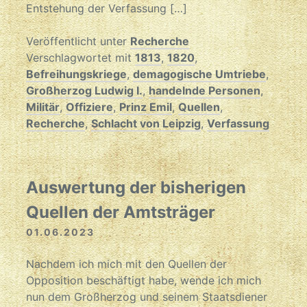
Entstehung der Verfassung […]
Veröffentlicht unter
Recherche
Verschlagwortet mit
1813
,
1820
,
Befreihungskriege
,
demagogische Umtriebe
,
Großherzog Ludwig I.
,
handelnde Personen
,
Militär
,
Offiziere
,
Prinz Emil
,
Quellen
,
Recherche
,
Schlacht von Leipzig
,
Verfassung
Auswertung der bisherigen
Quellen der Amtsträger
01.06.2023
Nachdem ich mich mit den Quellen der
Opposition beschäftigt habe, wende ich mich
nun dem Großherzog und seinem Staatsdiener