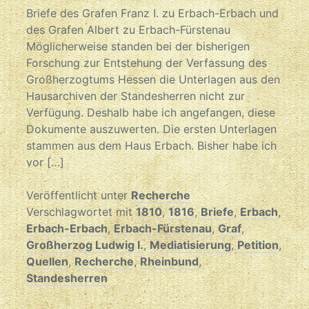
Briefe des Grafen Franz I. zu Erbach-Erbach und
des Grafen Albert zu Erbach-Fürstenau
Möglicherweise standen bei der bisherigen
Forschung zur Entstehung der Verfassung des
Großherzogtums Hessen die Unterlagen aus den
Hausarchiven der Standesherren nicht zur
Verfügung. Deshalb habe ich angefangen, diese
Dokumente auszuwerten. Die ersten Unterlagen
stammen aus dem Haus Erbach. Bisher habe ich
vor […]
Veröffentlicht unter
Recherche
Verschlagwortet mit
1810
,
1816
,
Briefe
,
Erbach
,
Erbach-Erbach
,
Erbach-Fürstenau
,
Graf
,
Großherzog Ludwig I.
,
Mediatisierung
,
Petition
,
Quellen
,
Recherche
,
Rheinbund
,
Standesherren