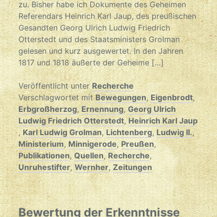
zu. Bisher habe ich Dokumente des Geheimen
Referendars Heinrich Karl Jaup, des preußischen
Gesandten Georg Ulrich Ludwig Friedrich
Otterstedt und des Staatsministers Grolman
gelesen und kurz ausgewertet. In den Jahren
1817 und 1818 äußerte der Geheime […]
Veröffentlicht unter
Recherche
Verschlagwortet mit
Bewegungen
,
Eigenbrodt
,
Erbgroßherzog
,
Ernennung
,
Georg Ulrich
Ludwig Friedrich Otterstedt
,
Heinrich Karl Jaup
,
Karl Ludwig Grolman
,
Lichtenberg
,
Ludwig II.
,
Ministerium
,
Minnigerode
,
Preußen
,
Publikationen
,
Quellen
,
Recherche
,
Unruhestifter
,
Wernher
,
Zeitungen
Bewertung der Erkenntnisse