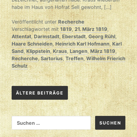
habe im Haus von Hofrat Sell gewohnt, […]
Veröffentlicht unter
Recherche
Verschlagwortet mit
1819
,
21. März 1819
,
Attentat
,
Darmstadt
,
Eberstadt
,
Georg Rühl
,
Haare Schneiden
,
Heinrich Karl Hofmann
,
Karl
Sand
,
Klippstein
,
Kraus
,
Langen
,
März 1819
,
Recherche
,
Sartorius
,
Treffen
,
Wilhelm Frierich
Schulz
Beitragsnavigation
ÄLTERE BEITRÄGE
SUCHEN
NACH: