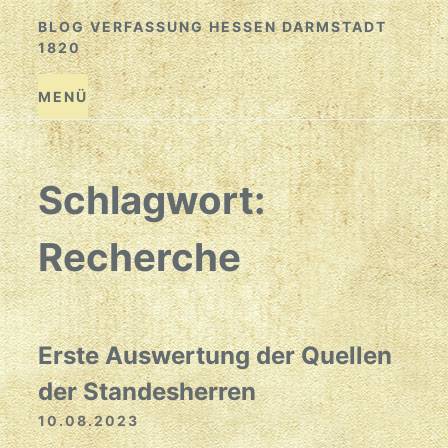
Zum
BLOG VERFASSUNG HESSEN DARMSTADT
Inhalt
1820
springen
MENÜ
Schlagwort:
Recherche
Erste Auswertung der Quellen
der Standesherren
10.08.2023