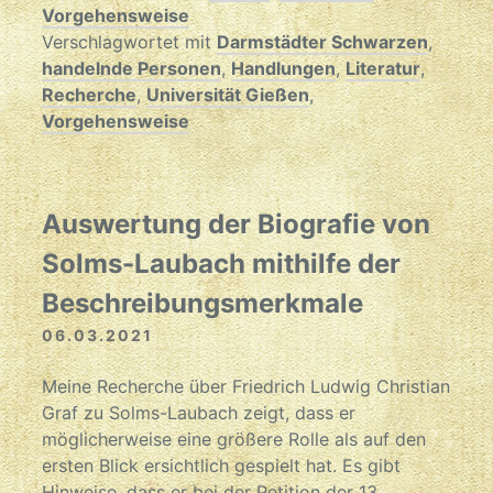
Vorgehensweise
Verschlagwortet mit
Darmstädter Schwarzen
,
handelnde Personen
,
Handlungen
,
Literatur
,
Recherche
,
Universität Gießen
,
Vorgehensweise
Auswertung der Biografie von
Solms-Laubach mithilfe der
Beschreibungsmerkmale
06.03.2021
Meine Recherche über Friedrich Ludwig Christian
Graf zu Solms-Laubach zeigt, dass er
möglicherweise eine größere Rolle als auf den
ersten Blick ersichtlich gespielt hat. Es gibt
Hinweise, dass er bei der Petition der 13