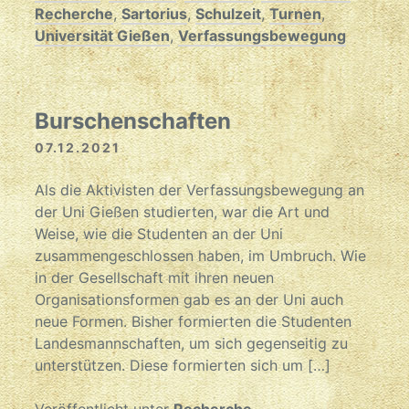
Recherche
,
Sartorius
,
Schulzeit
,
Turnen
,
Universität Gießen
,
Verfassungsbewegung
Burschenschaften
07.12.2021
Als die Aktivisten der Verfassungsbewegung an
der Uni Gießen studierten, war die Art und
Weise, wie die Studenten an der Uni
zusammengeschlossen haben, im Umbruch. Wie
in der Gesellschaft mit ihren neuen
Organisationsformen gab es an der Uni auch
neue Formen. Bisher formierten die Studenten
Landesmannschaften, um sich gegenseitig zu
unterstützen. Diese formierten sich um […]