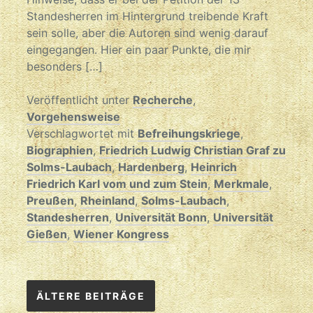
Standesherren im Hintergrund treibende Kraft
sein solle, aber die Autoren sind wenig darauf
eingegangen. Hier ein paar Punkte, die mir
besonders […]
Veröffentlicht unter
Recherche
,
Vorgehensweise
Verschlagwortet mit
Befreihungskriege
,
Biographien
,
Friedrich Ludwig Christian Graf zu
Solms-Laubach
,
Hardenberg
,
Heinrich
Friedrich Karl vom und zum Stein
,
Merkmale
,
Preußen
,
Rheinland
,
Solms-Laubach
,
Standesherren
,
Universität Bonn
,
Universität
Gießen
,
Wiener Kongress
Beitragsnavigation
ÄLTERE BEITRÄGE