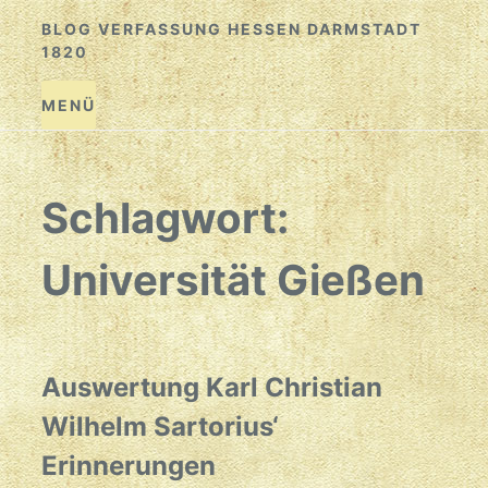
Zum
BLOG VERFASSUNG HESSEN DARMSTADT
Inhalt
1820
springen
MENÜ
Schlagwort:
Universität Gießen
Auswertung Karl Christian
Wilhelm Sartorius‘
Erinnerungen