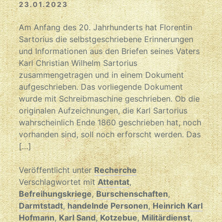
23.01.2023
Am Anfang des 20. Jahrhunderts hat Florentin
Sartorius die selbstgeschriebene Erinnerungen
und Informationen aus den Briefen seines Vaters
Karl Christian Wilhelm Sartorius
zusammengetragen und in einem Dokument
aufgeschrieben. Das vorliegende Dokument
wurde mit Schreibmaschine geschrieben. Ob die
originalen Aufzeichnungen, die Karl Sartorius
wahrscheinlich Ende 1860 geschrieben hat, noch
vorhanden sind, soll noch erforscht werden. Das
[…]
Veröffentlicht unter
Recherche
Verschlagwortet mit
Attentat
,
Befreihungskriege
,
Burschenschaften
,
Darmtstadt
,
handelnde Personen
,
Heinrich Karl
Hofmann
,
Karl Sand
,
Kotzebue
,
Militärdienst
,