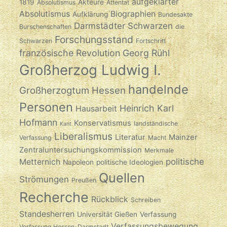
aufgeklärter
1819
Akteure
Absolutismus
Attentat
Absolutismus
Biographien
Aufklärung
Bundesakte
Darmstädter Schwarzen
Burschenschaften
die
Forschungsstand
Schwarzen
Fortschritt
französische Revolution
Georg Rühl
Großherzog Ludwig I.
handelnde
Großherzogtum Hessen
Personen
Heinrich Karl
Hausarbeit
Hofmann
Konservatismus
landständische
Kant
Liberalismus
Literatur
Mainzer
Verfassung
Macht
Zentraluntersuchungskommission
Merkmale
politische
Metternich
Napoleon
politische Ideologien
Quellen
Strömungen
Preußen
Recherche
Rückblick
Schreiben
Standesherren
Universität Gießen
Verfassung
Verfassungsbewegung
Verfassung Hessen-Darmstadt