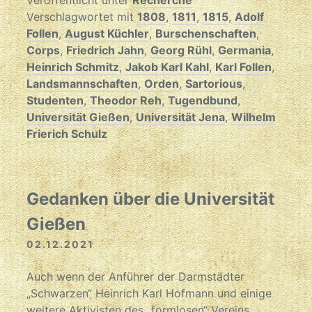
Veröffentlicht unter
Recherche
Verschlagwortet mit
1808
,
1811
,
1815
,
Adolf
Follen
,
August Küchler
,
Burschenschaften
,
Corps
,
Friedrich Jahn
,
Georg Rühl
,
Germania
,
Heinrich Schmitz
,
Jakob Karl Kahl
,
Karl Follen
,
Landsmannschaften
,
Orden
,
Sartorious
,
Studenten
,
Theodor Reh
,
Tugendbund
,
Universität Gießen
,
Universität Jena
,
Wilhelm
Frierich Schulz
Gedanken über die Universität
Gießen
02.12.2021
Auch wenn der Anführer der Darmstädter
„Schwarzen“ Heinrich Karl Hofmann und einige
weitere Aktivisten des „formlosen“ Vereins