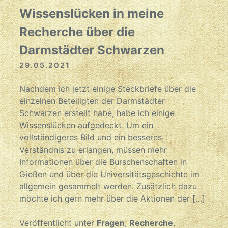
Wissenslücken in meine
Recherche über die
Darmstädter Schwarzen
29.05.2021
Nachdem ich jetzt einige Steckbriefe über die
einzelnen Beteiligten der Darmstädter
Schwarzen erstellt habe, habe ich einige
Wissenslücken aufgedeckt. Um ein
vollständigeres Bild und ein besseres
Verständnis zu erlangen, müssen mehr
Informationen über die Burschenschaften in
Gießen und über die Universitätsgeschichte im
allgemein gesammelt werden. Zusätzlich dazu
möchte ich gern mehr über die Aktionen der […]
Veröffentlicht unter
Fragen
,
Recherche
,