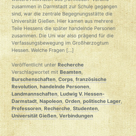
zusammen in Darmstadt zur Schule gegangen
sind, war die zentrale Begegnungsstätte die
Universität Gießen. Hier kamen aus mehrere
Teile Hessens die später handelnde Personen
zusammen. Die Uni war also prägend für die
Verfassungsbewegung im Großherzogtum
Hessen. Welche Fragen […]
Veröffentlicht unter
Recherche
Verschlagwortet mit
Beamten
,
Burschenschaften
,
Corps
,
französische
Revolution
,
handelnde Personen
,
Landmannschaften
,
Ludwig V. Hessen-
Darmstadt
,
Napoleon
,
Orden
,
politische Lager
,
Professoren
,
Recherche
,
Studenten
,
Universität Gießen
,
Verbindungen