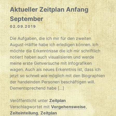
Aktueller Zeitplan Anfang
September
02.09.2019
Die Aufgaben, die ich mir für den zweiten
August-Hälfte habe ich erledigen können. Ich
möchte die Erkenntnisse die ich mir schriftlich
notiert haben auch visualisieren und werde
meine erste Gehversuche mit Infografiken
wagen. Auch als neues Erkenntnis ist, dass ich
jetzt so schnell wie möglich mit den Biographien
der handelnden Personen beschäftigen will.
Dementsprechend habe […]
Veröffentlicht unter
Zeitplan
Verschlagwortet mit
Vorgehensweise
,
Zeiteinteilung
,
Zeitplan