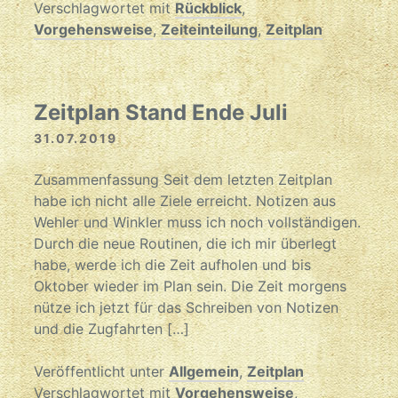
Verschlagwortet mit
Rückblick
,
Vorgehensweise
,
Zeiteinteilung
,
Zeitplan
Zeitplan Stand Ende Juli
31.07.2019
Zusammenfassung Seit dem letzten Zeitplan
habe ich nicht alle Ziele erreicht. Notizen aus
Wehler und Winkler muss ich noch vollständigen.
Durch die neue Routinen, die ich mir überlegt
habe, werde ich die Zeit aufholen und bis
Oktober wieder im Plan sein. Die Zeit morgens
nütze ich jetzt für das Schreiben von Notizen
und die Zugfahrten […]
Veröffentlicht unter
Allgemein
,
Zeitplan
Verschlagwortet mit
Vorgehensweise
,