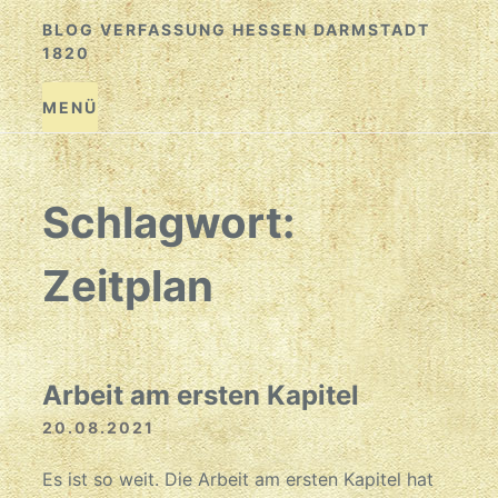
Zum
BLOG VERFASSUNG HESSEN DARMSTADT
Inhalt
1820
springen
MENÜ
Schlagwort:
Zeitplan
Arbeit am ersten Kapitel
20.08.2021
Es ist so weit. Die Arbeit am ersten Kapitel hat