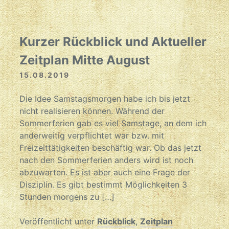
Kurzer Rückblick und Aktueller
Zeitplan Mitte August
15.08.2019
Die Idee Samstagsmorgen habe ich bis jetzt
nicht realisieren können. Während der
Sommerferien gab es viel Samstage, an dem ich
anderweitig verpflichtet war bzw. mit
Freizeittätigkeiten beschäftig war. Ob das jetzt
nach den Sommerferien anders wird ist noch
abzuwarten. Es ist aber auch eine Frage der
Disziplin. Es gibt bestimmt Möglichkeiten 3
Stunden morgens zu […]
Veröffentlicht unter
Rückblick
,
Zeitplan