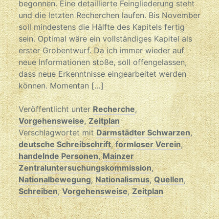
begonnen. Eine detaillierte Feingliederung steht
und die letzten Recherchen laufen. Bis November
soll mindestens die Hälfte des Kapitels fertig
sein. Optimal wäre ein vollständiges Kapitel als
erster Grobentwurf. Da ich immer wieder auf
neue Informationen stoße, soll offengelassen,
dass neue Erkenntnisse eingearbeitet werden
können. Momentan […]
Veröffentlicht unter
Recherche
,
Vorgehensweise
,
Zeitplan
Verschlagwortet mit
Darmstädter Schwarzen
,
deutsche Schreibschrift
,
formloser Verein
,
handelnde Personen
,
Mainzer
Zentraluntersuchungskommission
,
Nationalbewegung
,
Nationalismus
,
Quellen
,
Schreiben
,
Vorgehensweise
,
Zeitplan