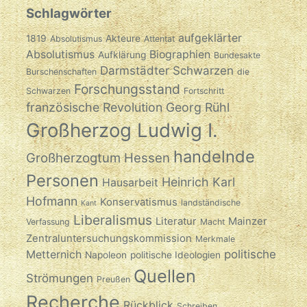
Schlagwörter
aufgeklärter
1819
Akteure
Absolutismus
Attentat
Absolutismus
Biographien
Aufklärung
Bundesakte
Darmstädter Schwarzen
Burschenschaften
die
Forschungsstand
Schwarzen
Fortschritt
französische Revolution
Georg Rühl
Großherzog Ludwig I.
handelnde
Großherzogtum Hessen
Personen
Heinrich Karl
Hausarbeit
Hofmann
Konservatismus
landständische
Kant
Liberalismus
Literatur
Mainzer
Verfassung
Macht
Zentraluntersuchungskommission
Merkmale
politische
Metternich
Napoleon
politische Ideologien
Quellen
Strömungen
Preußen
Recherche
Rückblick
Schreiben