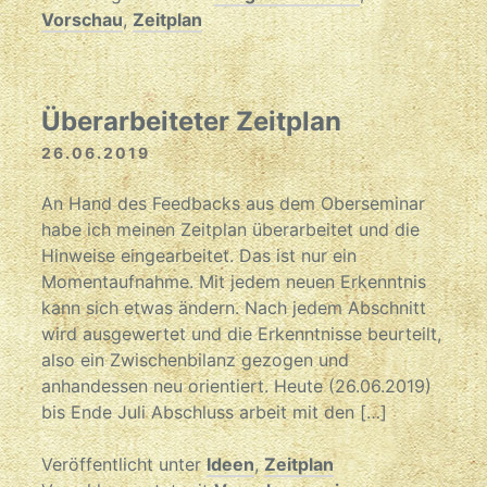
Vorschau
,
Zeitplan
Überarbeiteter Zeitplan
26.06.2019
An Hand des Feedbacks aus dem Oberseminar
habe ich meinen Zeitplan überarbeitet und die
Hinweise eingearbeitet. Das ist nur ein
Momentaufnahme. Mit jedem neuen Erkenntnis
kann sich etwas ändern. Nach jedem Abschnitt
wird ausgewertet und die Erkenntnisse beurteilt,
also ein Zwischenbilanz gezogen und
anhandessen neu orientiert. Heute (26.06.2019)
bis Ende Juli Abschluss arbeit mit den […]
Veröffentlicht unter
Ideen
,
Zeitplan