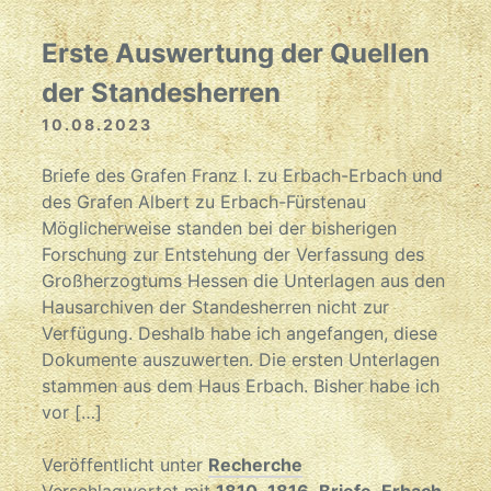
Erste Auswertung der Quellen
der Standesherren
10.08.2023
Briefe des Grafen Franz I. zu Erbach-Erbach und
des Grafen Albert zu Erbach-Fürstenau
Möglicherweise standen bei der bisherigen
Forschung zur Entstehung der Verfassung des
Großherzogtums Hessen die Unterlagen aus den
Hausarchiven der Standesherren nicht zur
Verfügung. Deshalb habe ich angefangen, diese
Dokumente auszuwerten. Die ersten Unterlagen
stammen aus dem Haus Erbach. Bisher habe ich
vor […]
Veröffentlicht unter
Recherche