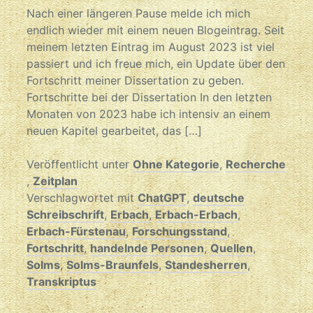
Nach einer längeren Pause melde ich mich
endlich wieder mit einem neuen Blogeintrag. Seit
meinem letzten Eintrag im August 2023 ist viel
passiert und ich freue mich, ein Update über den
Fortschritt meiner Dissertation zu geben.
Fortschritte bei der Dissertation In den letzten
Monaten von 2023 habe ich intensiv an einem
neuen Kapitel gearbeitet, das […]
Veröffentlicht unter
Ohne Kategorie
,
Recherche
,
Zeitplan
Verschlagwortet mit
ChatGPT
,
deutsche
Schreibschrift
,
Erbach
,
Erbach-Erbach
,
Erbach-Fürstenau
,
Forschungsstand
,
Fortschritt
,
handelnde Personen
,
Quellen
,
Solms
,
Solms-Braunfels
,
Standesherren
,
Transkriptus