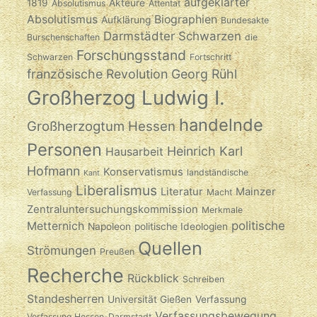
aufgeklärter
1819
Akteure
Absolutismus
Attentat
Absolutismus
Biographien
Aufklärung
Bundesakte
Darmstädter Schwarzen
Burschenschaften
die
Forschungsstand
Schwarzen
Fortschritt
französische Revolution
Georg Rühl
Großherzog Ludwig I.
handelnde
Großherzogtum Hessen
Personen
Heinrich Karl
Hausarbeit
Hofmann
Konservatismus
landständische
Kant
Liberalismus
Literatur
Mainzer
Verfassung
Macht
Zentraluntersuchungskommission
Merkmale
politische
Metternich
Napoleon
politische Ideologien
Quellen
Strömungen
Preußen
Recherche
Rückblick
Schreiben
Standesherren
Universität Gießen
Verfassung
Verfassungsbewegung
Verfassung Hessen-Darmstadt