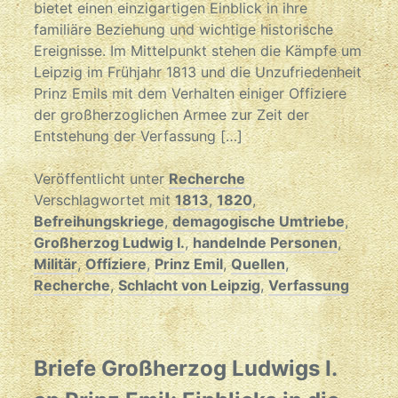
bietet einen einzigartigen Einblick in ihre
familiäre Beziehung und wichtige historische
Ereignisse. Im Mittelpunkt stehen die Kämpfe um
Leipzig im Frühjahr 1813 und die Unzufriedenheit
Prinz Emils mit dem Verhalten einiger Offiziere
der großherzoglichen Armee zur Zeit der
Entstehung der Verfassung […]
Veröffentlicht unter
Recherche
Verschlagwortet mit
1813
,
1820
,
Befreihungskriege
,
demagogische Umtriebe
,
Großherzog Ludwig I.
,
handelnde Personen
,
Militär
,
Offiziere
,
Prinz Emil
,
Quellen
,
Recherche
,
Schlacht von Leipzig
,
Verfassung
Briefe Großherzog Ludwigs I.