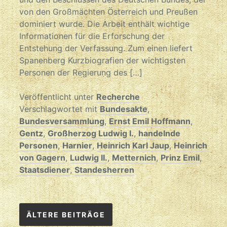
von den Großmächten Österreich und Preußen
dominiert wurde. Die Arbeit enthält wichtige
Informationen für die Erforschung der
Entstehung der Verfassung. Zum einen liefert
Spanenberg Kurzbiografien der wichtigsten
Personen der Regierung des […]
Veröffentlicht unter
Recherche
Verschlagwortet mit
Bundesakte
,
Bundesversammlung
,
Ernst Emil Hoffmann
,
Gentz
,
Großherzog Ludwig I.
,
handelnde
Personen
,
Harnier
,
Heinrich Karl Jaup
,
Heinrich
von Gagern
,
Ludwig II.
,
Metternich
,
Prinz Emil
,
Staatsdiener
,
Standesherren
Beitragsnavigation
ÄLTERE BEITRÄGE