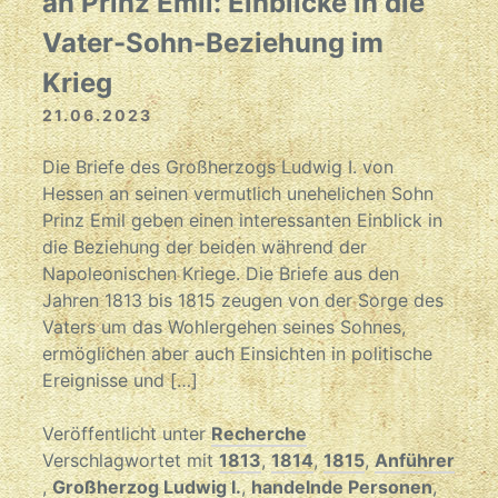
an Prinz Emil: Einblicke in die
Vater-Sohn-Beziehung im
Krieg
21.06.2023
Die Briefe des Großherzogs Ludwig I. von
Hessen an seinen vermutlich unehelichen Sohn
Prinz Emil geben einen interessanten Einblick in
die Beziehung der beiden während der
Napoleonischen Kriege. Die Briefe aus den
Jahren 1813 bis 1815 zeugen von der Sorge des
Vaters um das Wohlergehen seines Sohnes,
ermöglichen aber auch Einsichten in politische
Ereignisse und […]
Veröffentlicht unter
Recherche
Verschlagwortet mit
1813
,
1814
,
1815
,
Anführer
,
Großherzog Ludwig I.
,
handelnde Personen
,