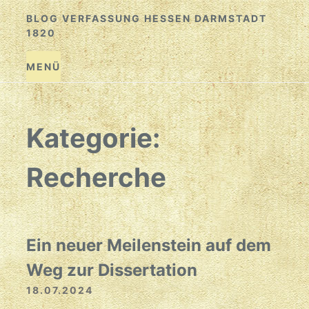
Zum
BLOG VERFASSUNG HESSEN DARMSTADT
Inhalt
1820
springen
MENÜ
Kategorie:
Recherche
Ein neuer Meilenstein auf dem
Weg zur Dissertation
18.07.2024