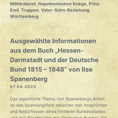
Militärdienst
,
Napoleonischen Kriege
,
Prinz
Emil
,
Truppen
,
Vater-Sohn-Beziehung
,
Württemberg
Ausgewählte Informationen
aus dem Buch „Hessen-
Darmstadt und der Deutsche
Bund 1815 – 1848“ von Ilse
Spanenberg
07.06.2023
Das eigentliche Thema von Spanenbergs Arbeit
ist das Spannungsfeld zwischen den Ansprüchen
und Bedürfnissen eines mittleren Bundesstaates
und den Beschlüssen des Deutschen Bundes, der