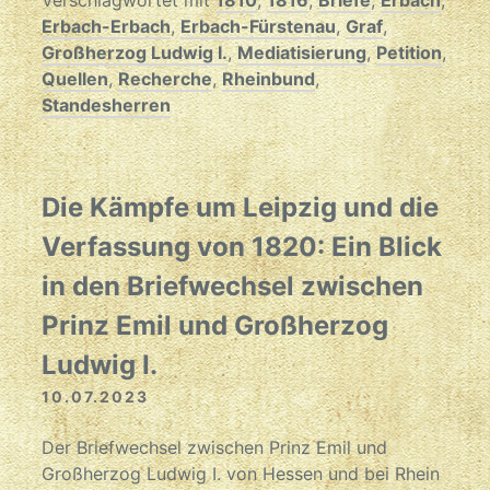
Verschlagwortet mit
1810
,
1816
,
Briefe
,
Erbach
,
Erbach-Erbach
,
Erbach-Fürstenau
,
Graf
,
Großherzog Ludwig I.
,
Mediatisierung
,
Petition
,
Quellen
,
Recherche
,
Rheinbund
,
Standesherren
Die Kämpfe um Leipzig und die
Verfassung von 1820: Ein Blick
in den Briefwechsel zwischen
Prinz Emil und Großherzog
Ludwig I.
10.07.2023
Der Briefwechsel zwischen Prinz Emil und
Großherzog Ludwig I. von Hessen und bei Rhein