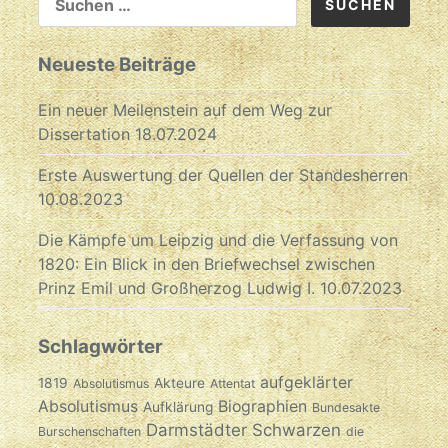
NACH:
Neueste Beiträge
Ein neuer Meilenstein auf dem Weg zur
Dissertation
18.07.2024
Erste Auswertung der Quellen der Standesherren
10.08.2023
Die Kämpfe um Leipzig und die Verfassung von
1820: Ein Blick in den Briefwechsel zwischen
Prinz Emil und Großherzog Ludwig I.
10.07.2023
Schlagwörter
aufgeklärter
1819
Akteure
Absolutismus
Attentat
Absolutismus
Biographien
Aufklärung
Bundesakte
Darmstädter Schwarzen
Burschenschaften
die