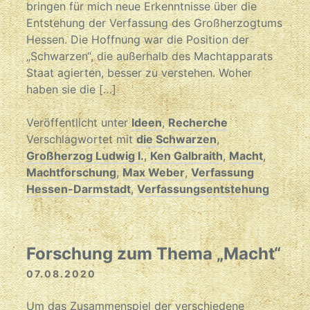
bringen für mich neue Erkenntnisse über die
Entstehung der Verfassung des Großherzogtums
Hessen. Die Hoffnung war die Position der
„Schwarzen“, die außerhalb des Machtapparats
Staat agierten, besser zu verstehen. Woher
haben sie die […]
Veröffentlicht unter
Ideen
,
Recherche
Verschlagwortet mit
die Schwarzen
,
Großherzog Ludwig I.
,
Ken Galbraith
,
Macht
,
Machtforschung
,
Max Weber
,
Verfassung
Hessen-Darmstadt
,
Verfassungsentstehung
Forschung zum Thema „Macht“
07.08.2020
Um das Zusammenspiel der verschiedene