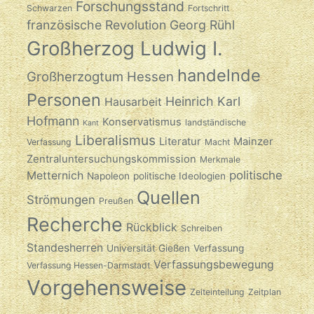
Forschungsstand
Schwarzen
Fortschritt
französische Revolution
Georg Rühl
Großherzog Ludwig I.
handelnde
Großherzogtum Hessen
Personen
Heinrich Karl
Hausarbeit
Hofmann
Konservatismus
landständische
Kant
Liberalismus
Literatur
Mainzer
Verfassung
Macht
Zentraluntersuchungskommission
Merkmale
politische
Metternich
Napoleon
politische Ideologien
Quellen
Strömungen
Preußen
Recherche
Rückblick
Schreiben
Standesherren
Universität Gießen
Verfassung
Verfassungsbewegung
Verfassung Hessen-Darmstadt
Vorgehensweise
Zeiteinteilung
Zeitplan