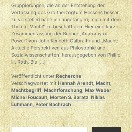
Gruppierungen, die an der Entstehung der
Verfassung des Großherzogtum Hessens besser
zu verstehen habe ich angefangen, mich mit dem
Thema „Macht“ zu beschäftigen. Hier eine kurze
Zusammenfassung der Bücher „Anatomy of
Power“ von John Kenneth Galbraith und „Macht:
Aktuelle Perspektiven aus Philosophie und
Sozialwissenschaften“ herausgegeben von Phillip
H. Roth. Bis […]
Veröffentlicht unter
Recherche
Verschlagwortet mit
Hannah Arendt
,
Macht
,
Machtbegriff
,
Machtforschung
,
Max Weber
,
Michel Foucault
,
Morten S. Baratz
,
Niklas
Luhmann
,
Peter Bachrach
SUCHEN