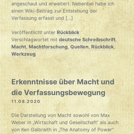
angeschaut und erweitert. Nebenbei habe ich
einen Wiki-Beitrag zur Entstehung der
Verfassung erfasst und […]
Veröffentlicht unter
Rückblick
Verschlagwortet mit
deutsche Schreibschrift
,
Macht
,
Machtforschung
,
Quellen
,
Rückblick
,
Werkzeug
Erkenntnisse über Macht und
die Verfassungsbewegung
11.08.2020
Die Darstellung von Macht sowohl von Max
Weber in „Wirtschaft und Gesellschaft“ als auch
von Ken Galbraith in „The Anatomy of Power“