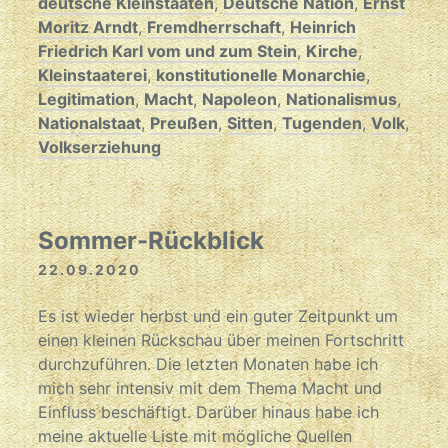
deutsche Kleinstaaten
,
Deutsche Nation
,
Ernst
Moritz Arndt
,
Fremdherrschaft
,
Heinrich
Friedrich Karl vom und zum Stein
,
Kirche
,
Kleinstaaterei
,
konstitutionelle Monarchie
,
Legitimation
,
Macht
,
Napoleon
,
Nationalismus
,
Nationalstaat
,
Preußen
,
Sitten
,
Tugenden
,
Volk
,
Volkserziehung
Sommer-Rückblick
22.09.2020
Es ist wieder herbst und ein guter Zeitpunkt um
einen kleinen Rückschau über meinen Fortschritt
durchzuführen. Die letzten Monaten habe ich
mich sehr intensiv mit dem Thema Macht und
Einfluss beschäftigt. Darüber hinaus habe ich
meine aktuelle Liste mit mögliche Quellen