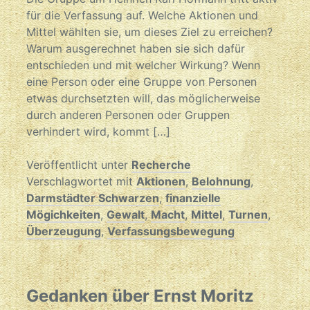
für die Verfassung auf. Welche Aktionen und
Mittel wählten sie, um dieses Ziel zu erreichen?
Warum ausgerechnet haben sie sich dafür
entschieden und mit welcher Wirkung? Wenn
eine Person oder eine Gruppe von Personen
etwas durchsetzten will, das möglicherweise
durch anderen Personen oder Gruppen
verhindert wird, kommt […]
Veröffentlicht unter
Recherche
Verschlagwortet mit
Aktionen
,
Belohnung
,
Darmstädter Schwarzen
,
finanzielle
Mögichkeiten
,
Gewalt
,
Macht
,
Mittel
,
Turnen
,
Überzeugung
,
Verfassungsbewegung
Gedanken über Ernst Moritz