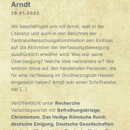
Arndt
29.01.2022
Wir beschäftigen uns mit Arndt, weil in der
Literatur und auch in den Berichten der
Zentraluntersuchungskommission sein Einfluss
auf die Aktivisten der Verfassungsbewegung
ausdrücklich erwähnt wird. Was war seine
Überzeugung? Welche Idee verbreitete er? Wie
wirkten diese auf den handelnden Personen, die
für eine Verfassung im Großherzogtum Hessen
eingesetzt haben? Arndt war einen Schriftsteller,
der […]
Veröffentlicht unter
Recherche
Verschlagwortet mit
Befreihungskriege
,
Christentum
,
Das Heilige Römische Reich
,
deutsche Einigung
,
Deutsche Gesellschaften
,