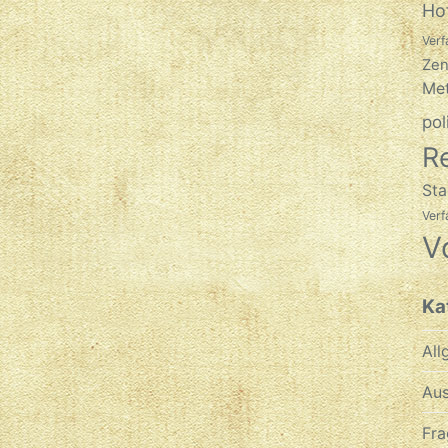
Ho
Verf
Zen
Met
pol
R
Sta
Ver
V
Ka
All
Aus
Fra