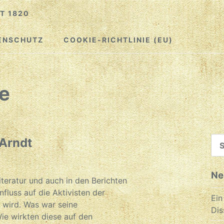
T 1820
ENSCHUTZ
COOKIE-RICHTLINIE (EU)
e
SU
 Arndt
NA
Ne
iteratur und auch in den Berichten
fluss auf die Aktivisten der
Ein
wird. Was war seine
Dis
ie wirkten diese auf den