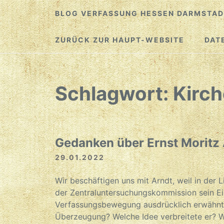
Zum
BLOG VERFASSUNG HESSEN DARMSTAD
Inhalt
springen
ZURÜCK ZUR HAUPT-WEBSITE
DAT
Schlagwort:
Kirch
Gedanken über Ernst Moritz
29.01.2022
Wir beschäftigen uns mit Arndt, weil in der L
der Zentraluntersuchungskommission sein Ein
Verfassungsbewegung ausdrücklich erwähnt 
Überzeugung? Welche Idee verbreitete er? W