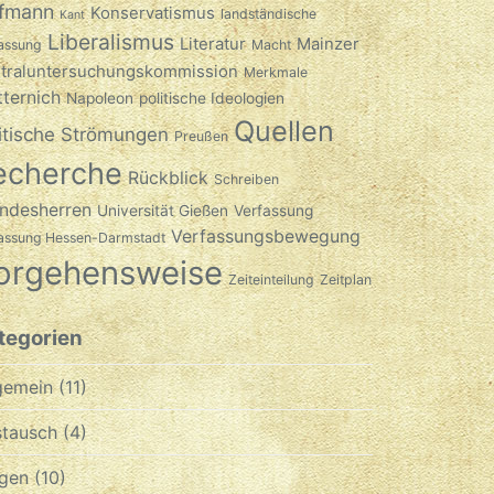
fmann
Konservatismus
landständische
Kant
Liberalismus
Literatur
Mainzer
assung
Macht
traluntersuchungskommission
Merkmale
ternich
Napoleon
politische Ideologien
Quellen
itische Strömungen
Preußen
echerche
Rückblick
Schreiben
ndesherren
Universität Gießen
Verfassung
Verfassungsbewegung
fassung Hessen-Darmstadt
orgehensweise
Zeiteinteilung
Zeitplan
tegorien
gemein
(11)
tausch
(4)
gen
(10)