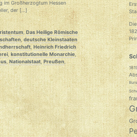
ung im Großherzogtum Hessen
Ers
ler, der […]
Sta
Die
182
ristentum
,
Das Heilige Römische
Pri
schaften
,
deutsche Kleinstaaten
mdherrschaft
,
Heinrich Friedrich
erei
,
konstitutionelle Monarchie
,
Sc
mus
,
Nationalstaat
,
Preußen
,
181
Abs
Burs
Sch
fra
G
Gr
P