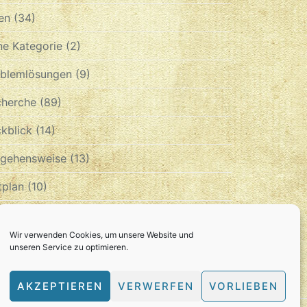
en
(34)
e Kategorie
(2)
oblemlösungen
(9)
cherche
(89)
kblick
(14)
rgehensweise
(13)
tplan
(10)
chiv
Wir verwenden Cookies, um unsere Website und
unseren Service zu optimieren.
CHIV
AKZEPTIEREN
VERWERFEN
VORLIEBEN