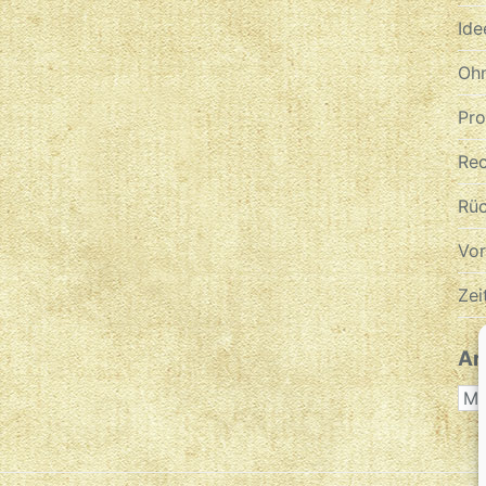
Ide
Ohn
Pr
Re
Rüc
Vo
Zei
Ar
AR