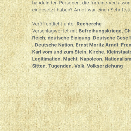
handelnden Personen, die für eine Verfass
eingesetzt haben? Arndt war einen Schriftstel
Veröffentlicht unter
Recherche
Verschlagwortet mit
Befreihungskriege
,
Ch
Reich
,
deutsche Einigung
,
Deutsche Gesell
,
Deutsche Nation
,
Ernst Moritz Arndt
,
Fre
Karl vom und zum Stein
,
Kirche
,
Kleinstaat
Legitimation
,
Macht
,
Napoleon
,
Nationalis
Sitten
,
Tugenden
,
Volk
,
Volkserziehung