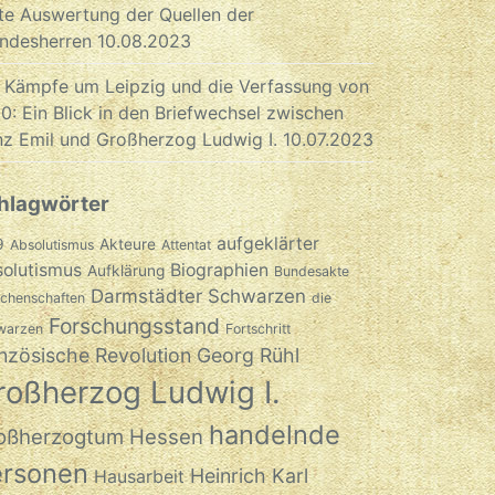
te Auswertung der Quellen der
ndesherren
10.08.2023
 Kämpfe um Leipzig und die Verfassung von
0: Ein Blick in den Briefwechsel zwischen
nz Emil und Großherzog Ludwig I.
10.07.2023
hlagwörter
aufgeklärter
9
Akteure
Absolutismus
Attentat
olutismus
Biographien
Aufklärung
Bundesakte
Darmstädter Schwarzen
chenschaften
die
Forschungsstand
warzen
Fortschritt
nzösische Revolution
Georg Rühl
roßherzog Ludwig I.
handelnde
oßherzogtum Hessen
ersonen
Heinrich Karl
Hausarbeit