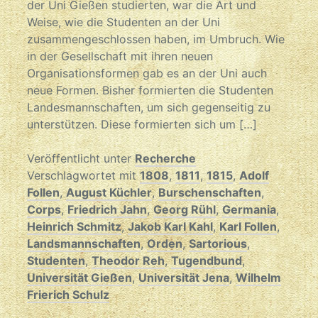
der Uni Gießen studierten, war die Art und
Weise, wie die Studenten an der Uni
zusammengeschlossen haben, im Umbruch. Wie
in der Gesellschaft mit ihren neuen
Organisationsformen gab es an der Uni auch
neue Formen. Bisher formierten die Studenten
Landesmannschaften, um sich gegenseitig zu
unterstützen. Diese formierten sich um […]
Veröffentlicht unter
Recherche
Verschlagwortet mit
1808
,
1811
,
1815
,
Adolf
Follen
,
August Küchler
,
Burschenschaften
,
Corps
,
Friedrich Jahn
,
Georg Rühl
,
Germania
,
Heinrich Schmitz
,
Jakob Karl Kahl
,
Karl Follen
,
Landsmannschaften
,
Orden
,
Sartorious
,
Studenten
,
Theodor Reh
,
Tugendbund
,
Universität Gießen
,
Universität Jena
,
Wilhelm
Frierich Schulz