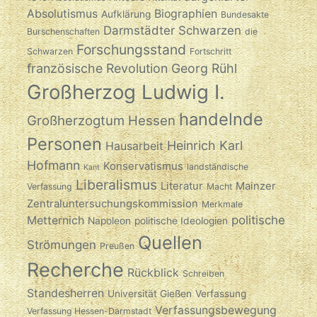
Absolutismus
Biographien
Aufklärung
Bundesakte
Darmstädter Schwarzen
Burschenschaften
die
Forschungsstand
Schwarzen
Fortschritt
französische Revolution
Georg Rühl
Großherzog Ludwig I.
handelnde
Großherzogtum Hessen
Personen
Heinrich Karl
Hausarbeit
Hofmann
Konservatismus
landständische
Kant
Liberalismus
Literatur
Mainzer
Verfassung
Macht
Zentraluntersuchungskommission
Merkmale
politische
Metternich
Napoleon
politische Ideologien
Quellen
Strömungen
Preußen
Recherche
Rückblick
Schreiben
Standesherren
Universität Gießen
Verfassung
Verfassungsbewegung
Verfassung Hessen-Darmstadt