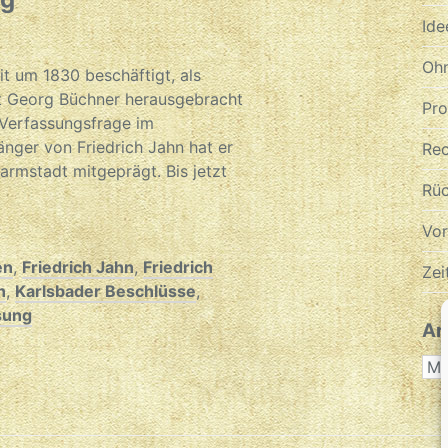
Ide
Ohn
it um 1830 beschäftigt, als
it Georg Büchner herausgebracht
Pr
e Verfassungsfrage im
ger von Friedrich Jahn hat er
Re
rmstadt mitgeprägt. Bis jetzt
Rüc
Vo
en
,
Friedrich Jahn
,
Friedrich
Zei
n
,
Karlsbader Beschlüsse
,
sung
Ar
AR