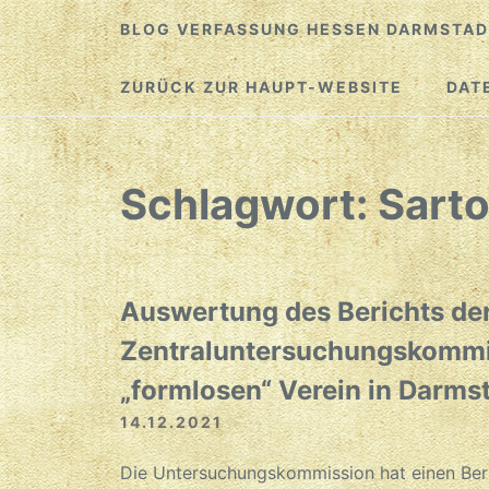
Zum
BLOG VERFASSUNG HESSEN DARMSTAD
Inhalt
springen
ZURÜCK ZUR HAUPT-WEBSITE
DAT
Schlagwort:
Sarto
Auswertung des Berichts de
Zentraluntersuchungskommi
„formlosen“ Verein in Darms
14.12.2021
Die Untersuchungskommission hat einen Beri