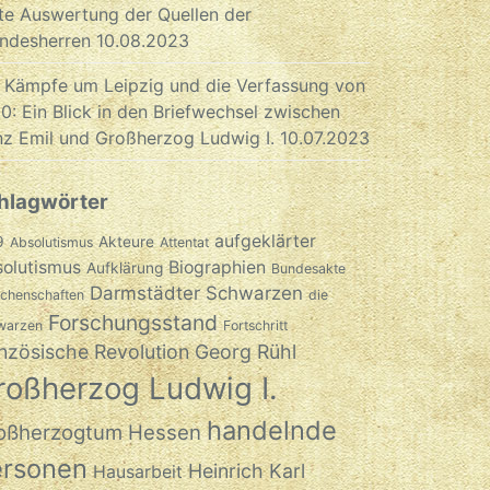
te Auswertung der Quellen der
ndesherren
10.08.2023
 Kämpfe um Leipzig und die Verfassung von
0: Ein Blick in den Briefwechsel zwischen
nz Emil und Großherzog Ludwig I.
10.07.2023
hlagwörter
aufgeklärter
9
Akteure
Absolutismus
Attentat
olutismus
Biographien
Aufklärung
Bundesakte
Darmstädter Schwarzen
chenschaften
die
Forschungsstand
warzen
Fortschritt
nzösische Revolution
Georg Rühl
roßherzog Ludwig I.
handelnde
oßherzogtum Hessen
ersonen
Heinrich Karl
Hausarbeit