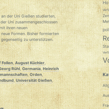
Ho
Verf
Zen
 an der Uni Gießen studierten,
Met
an der Uni zusammengeschlossen
mit ihren neuen
pol
 neue Formen. Bisher formierten
R
gegenseitig zu unterstützen.
Sta
Ver
V
 Follen
,
August Küchler
,
Georg Rühl
,
Germania
,
Heinrich
Ka
smannschaften
,
Orden
,
ndbund
,
Universität Gießen
,
All
Aus
Fra
ig