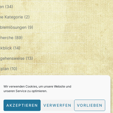
en
(34)
e Kategorie
(2)
oblemlösungen
(9)
cherche
(89)
kblick
(14)
rgehensweise
(13)
tplan
(10)
chiv
Wir verwenden Cookies, um unsere Website und
unseren Service zu optimieren.
CHIV
AKZEPTIEREN
VERWERFEN
VORLIEBEN