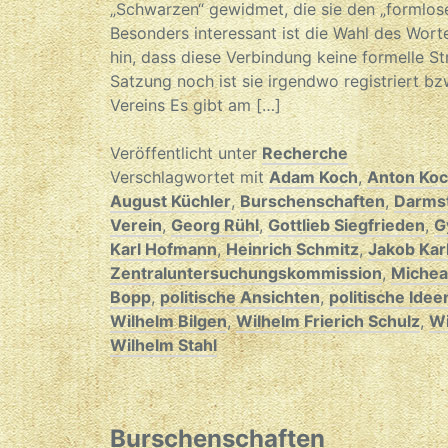
„Schwarzen“ gewidmet, die sie den „formlos
Besonders interessant ist die Wahl des Wort
hin, dass diese Verbindung keine formelle St
Satzung noch ist sie irgendwo registriert bz
Vereins Es gibt am […]
Veröffentlicht unter
Recherche
Verschlagwortet mit
Adam Koch
,
Anton Ko
August Küchler
,
Burschenschaften
,
Darms
Verein
,
Georg Rühl
,
Gottlieb Siegfrieden
,
G
Karl Hofmann
,
Heinrich Schmitz
,
Jakob Karl
Zentraluntersuchungskommission
,
Micheal
Bopp
,
politische Ansichten
,
politische Idee
Wilhelm Bilgen
,
Wilhelm Frierich Schulz
,
Wi
Wilhelm Stahl
Burschenschaften