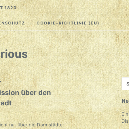
T 1820
ENSCHUTZ
COOKIE-RICHTLINIE (EU)
rious
SU
r
NA
ssion über den
Ne
tadt
Ein
Dis
cht nur über die Darmstädter