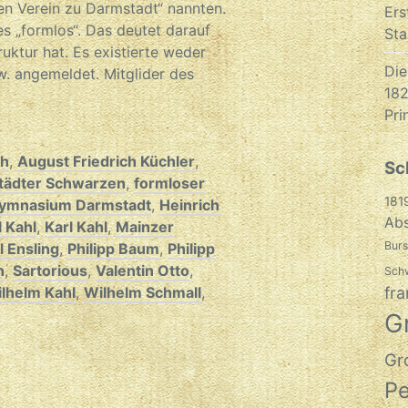
en Verein zu Darmstadt“ nannten.
Ers
es „formlos“. Das deutet darauf
Sta
ruktur hat. Es existierte weder
Die
w. angemeldet. Mitglider des
182
Pri
ch
,
August Friedrich Küchler
,
Sc
tädter Schwarzen
,
formloser
181
ymnasium Darmstadt
,
Heinrich
Abs
 Kahl
,
Karl Kahl
,
Mainzer
Burs
 Ensling
,
Philipp Baum
,
Philipp
n
,
Sartorious
,
Valentin Otto
,
Sch
fra
lhelm Kahl
,
Wilhelm Schmall
,
G
Gr
P