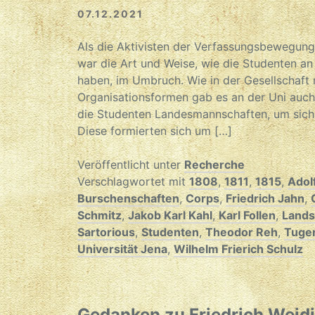
07.12.2021
Als die Aktivisten der Verfassungsbewegung
war die Art und Weise, wie die Studenten 
haben, im Umbruch. Wie in der Gesellschaft 
Organisationsformen gab es an der Uni auch
die Studenten Landesmannschaften, um sich 
Diese formierten sich um […]
Veröffentlicht unter
Recherche
Verschlagwortet mit
1808
,
1811
,
1815
,
Adolf
Burschenschaften
,
Corps
,
Friedrich Jahn
,
Schmitz
,
Jakob Karl Kahl
,
Karl Follen
,
Land
Sartorious
,
Studenten
,
Theodor Reh
,
Tuge
Universität Jena
,
Wilhelm Frierich Schulz
Gedanken zu Friedrich Weid