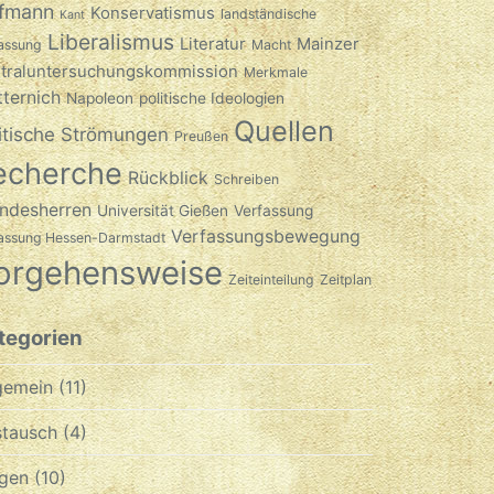
fmann
Konservatismus
landständische
Kant
Liberalismus
Literatur
Mainzer
assung
Macht
traluntersuchungskommission
Merkmale
ternich
Napoleon
politische Ideologien
Quellen
itische Strömungen
Preußen
echerche
Rückblick
Schreiben
ndesherren
Universität Gießen
Verfassung
Verfassungsbewegung
fassung Hessen-Darmstadt
orgehensweise
Zeiteinteilung
Zeitplan
tegorien
gemein
(11)
tausch
(4)
gen
(10)