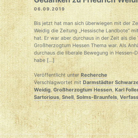
06.09.2019
Bis jetzt hat man sich überwiegen mit der Ze
Weidig die Zeitung „Hessische Landbote“ m
hat. Er war aber durchaus in der Zeit als di
Großherzogtum Hessen Thema war. Als Anhän
durchaus die liberale Bewegung in Hessen-Da
habe […]
Veröffentlicht unter
Recherche
Verschlagwortet mit
Darmstädter Schwarz
Weidig
,
Großherzogtum Hessen
,
Karl Folle
Sartorious
,
Snell
,
Solms-Braunfels
,
Verfas