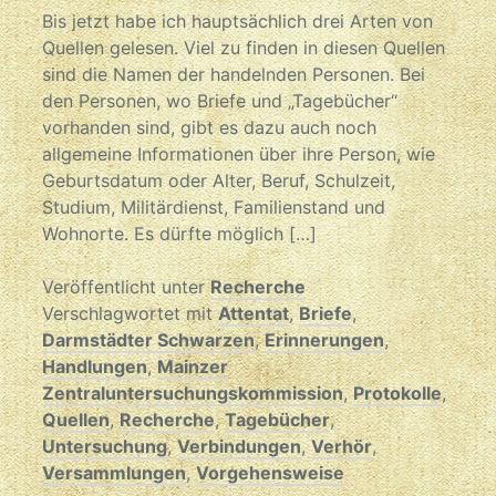
Bis jetzt habe ich hauptsächlich drei Arten von
Quellen gelesen. Viel zu finden in diesen Quellen
sind die Namen der handelnden Personen. Bei
den Personen, wo Briefe und „Tagebücher“
vorhanden sind, gibt es dazu auch noch
allgemeine Informationen über ihre Person, wie
Geburtsdatum oder Alter, Beruf, Schulzeit,
Studium, Militärdienst, Familienstand und
Wohnorte. Es dürfte möglich […]
Veröffentlicht unter
Recherche
Verschlagwortet mit
Attentat
,
Briefe
,
Darmstädter Schwarzen
,
Erinnerungen
,
Handlungen
,
Mainzer
Zentraluntersuchungskommission
,
Protokolle
,
Quellen
,
Recherche
,
Tagebücher
,
Untersuchung
,
Verbindungen
,
Verhör
,
Versammlungen
,
Vorgehensweise