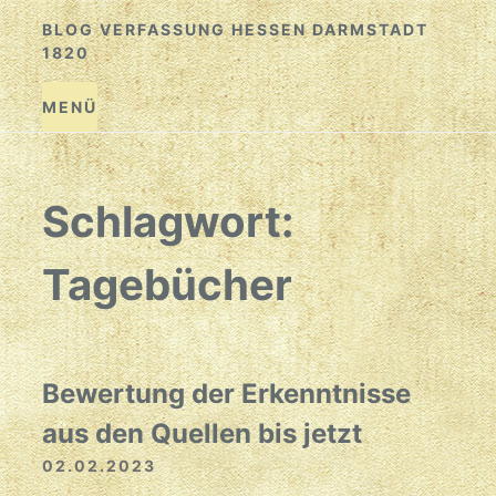
Zum
BLOG VERFASSUNG HESSEN DARMSTADT
Inhalt
1820
springen
MENÜ
Schlagwort:
Tagebücher
Bewertung der Erkenntnisse
aus den Quellen bis jetzt
02.02.2023