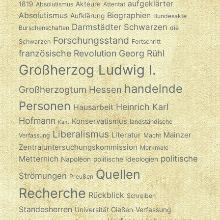
aufgeklärter
1819
Akteure
Absolutismus
Attentat
Absolutismus
Biographien
Aufklärung
Bundesakte
Darmstädter Schwarzen
Burschenschaften
die
Forschungsstand
Schwarzen
Fortschritt
französische Revolution
Georg Rühl
Großherzog Ludwig I.
handelnde
Großherzogtum Hessen
Personen
Heinrich Karl
Hausarbeit
Hofmann
Konservatismus
landständische
Kant
Liberalismus
Literatur
Mainzer
Verfassung
Macht
Zentraluntersuchungskommission
Merkmale
politische
Metternich
Napoleon
politische Ideologien
Quellen
Strömungen
Preußen
Recherche
Rückblick
Schreiben
Standesherren
Universität Gießen
Verfassung