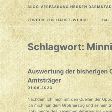
Zum
BLOG VERFASSUNG HESSEN DARMSTAD
Inhalt
springen
ZURÜCK ZUR HAUPT-WEBSITE
DAT
Schlagwort:
Minn
Auswertung der bisherigen Q
Amtsträger
01.06.2023
Nachdem ich mich mit den Quellen der Oppo
ich mich nun dem Großherzog und seinem Sta
Dokumente des Geheimen Referendars Heinri