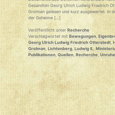
Gesandten Georg Ulrich Ludwig Friedrich Ot
Grolman gelesen und kurz ausgewertet. In d
der Geheime […]
Veröffentlicht unter
Recherche
Verschlagwortet mit
Bewegungen
,
Eigenbr
Georg Ulrich Ludwig Friedrich Otterstedt
,
H
Grolman
,
Lichtenberg
,
Ludwig II.
,
Minister
Publikationen
,
Quellen
,
Recherche
,
Unruhes