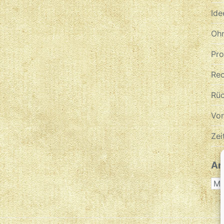
Ide
Ohn
Pr
Re
Rüc
Vo
Zei
Ar
AR