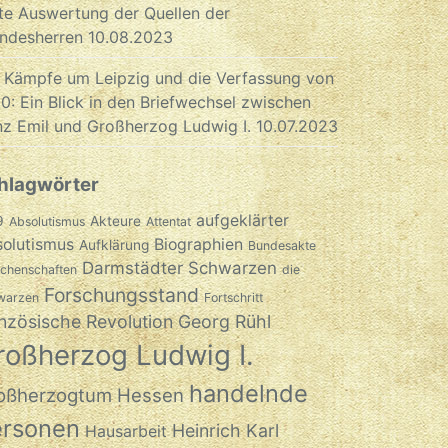
te Auswertung der Quellen der
ndesherren
10.08.2023
 Kämpfe um Leipzig und die Verfassung von
0: Ein Blick in den Briefwechsel zwischen
nz Emil und Großherzog Ludwig I.
10.07.2023
hlagwörter
aufgeklärter
9
Akteure
Absolutismus
Attentat
olutismus
Biographien
Aufklärung
Bundesakte
Darmstädter Schwarzen
chenschaften
die
Forschungsstand
warzen
Fortschritt
nzösische Revolution
Georg Rühl
roßherzog Ludwig I.
handelnde
oßherzogtum Hessen
ersonen
Heinrich Karl
Hausarbeit