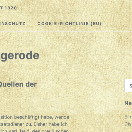
T 1820
ENSCHUTZ
COOKIE-RICHTLINIE (EU)
igerode
SU
uellen der
NA
Ne
Ein
sition beschäftigt habe, wende
Dis
atsdiener zu. Bisher habe ich
ch Karl Jaup, des preußischen