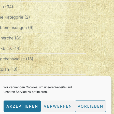
en
(34)
e Kategorie
(2)
oblemlösungen
(9)
cherche
(89)
kblick
(14)
rgehensweise
(13)
tplan
(10)
chiv
Wir verwenden Cookies, um unsere Website und
unseren Service zu optimieren.
CHIV
AKZEPTIEREN
VERWERFEN
VORLIEBEN