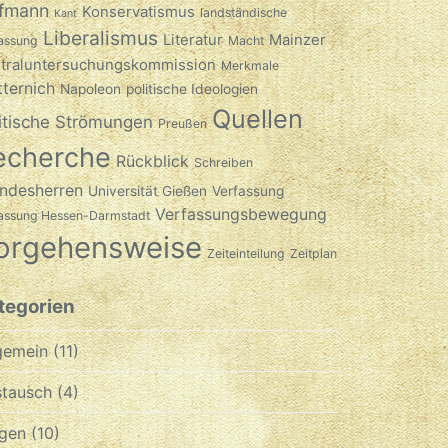
fmann
Konservatismus
landständische
Kant
Liberalismus
Literatur
Mainzer
assung
Macht
traluntersuchungskommission
Merkmale
ternich
Napoleon
politische Ideologien
Quellen
itische Strömungen
Preußen
echerche
Rückblick
Schreiben
ndesherren
Universität Gießen
Verfassung
Verfassungsbewegung
fassung Hessen-Darmstadt
orgehensweise
Zeiteinteilung
Zeitplan
tegorien
gemein
(11)
tausch
(4)
gen
(10)