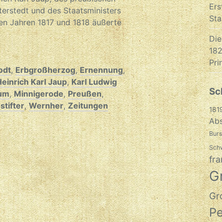
Ers
terstedt und des Staatsministers
Sta
en Jahren 1817 und 1818 äußerte
Die
182
Pri
odt
,
Erbgroßherzog
,
Ernennung
,
einrich Karl Jaup
,
Karl Ludwig
Sc
ium
,
Minnigerode
,
Preußen
,
tifter
,
Wernher
,
Zeitungen
181
Abs
Burs
Sch
fra
G
Gr
P