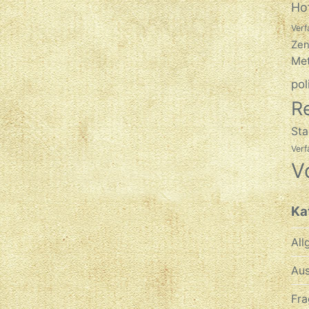
Ho
Verf
Zen
Met
pol
R
Sta
Ver
V
Ka
All
Aus
Fra