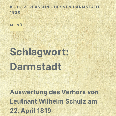
Zum
BLOG VERFASSUNG HESSEN DARMSTADT
Inhalt
1820
springen
MENÜ
Schlagwort:
Darmstadt
Auswertung des Verhörs von
Leutnant Wilhelm Schulz am
22. April 1819