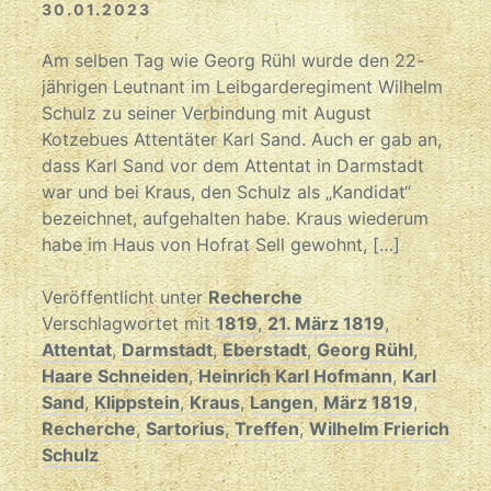
30.01.2023
Am selben Tag wie Georg Rühl wurde den 22-
jährigen Leutnant im Leibgarderegiment Wilhelm
Schulz zu seiner Verbindung mit August
Kotzebues Attentäter Karl Sand. Auch er gab an,
dass Karl Sand vor dem Attentat in Darmstadt
war und bei Kraus, den Schulz als „Kandidat“
bezeichnet, aufgehalten habe. Kraus wiederum
habe im Haus von Hofrat Sell gewohnt, […]
Veröffentlicht unter
Recherche
Verschlagwortet mit
1819
,
21. März 1819
,
Attentat
,
Darmstadt
,
Eberstadt
,
Georg Rühl
,
Haare Schneiden
,
Heinrich Karl Hofmann
,
Karl
Sand
,
Klippstein
,
Kraus
,
Langen
,
März 1819
,
Recherche
,
Sartorius
,
Treffen
,
Wilhelm Frierich
Schulz