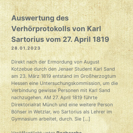
Auswertung des
Verhörprotokolls von Karl
Sartorius vom 27. April 1819
28.01.2023
Direkt nach der Ermordung von August
Kotzebue durch den Jenaer Student Karl Sand
am 23. März 1819 entstand im Großherzogtum
Hessen eine Untersuchungskommission, um die
Verbindung gewisse Personen mit Karl Sand
nachzugehen. AM 27. April 1819 führte
Direktorialrat Münch und eine weitere Person
Böhser in Wetzlar, wo Sartorius als Lehrer im
Gymnasium arbeitet, durch. Sie […]