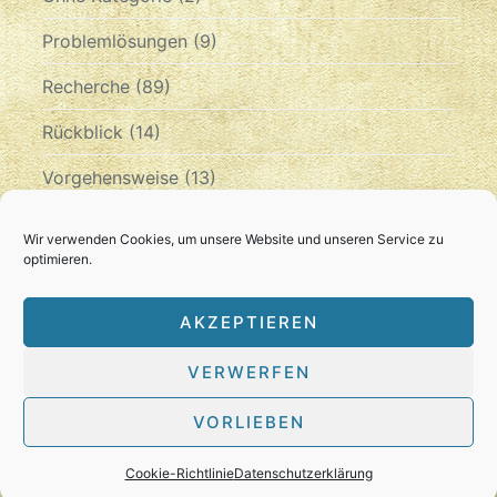
Problemlösungen
(9)
Recherche
(89)
Rückblick
(14)
Vorgehensweise
(13)
Zeitplan
(10)
Wir verwenden Cookies, um unsere Website und unseren Service zu
optimieren.
Archiv
AKZEPTIEREN
ARCHIV
VERWERFEN
VORLIEBEN
© 2026
Blog Verfassung Hessen Darmstadt
1820
•
Slightly Theme
Cookie-Richtlinie
Datenschutzerklärung