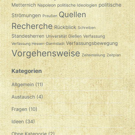
politische
Metternich
Napoleon
politische Ideologien
Quellen
Strömungen
Preußen
Recherche
Rückblick
Schreiben
Standesherren
Universität Gießen
Verfassung
Verfassungsbewegung
Verfassung Hessen-Darmstadt
Vorgehensweise
Zeiteinteilung
Zeitplan
Kategorien
Allgemein
(11)
Austausch
(4)
Fragen
(10)
Ideen
(34)
Ohne Kategorie
(2)