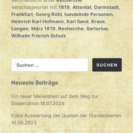
Veröffentlicht unter
Recherche
Verschlagwortet mit
1819
,
Attentat
,
Darmstadt
,
Frankfurt
,
Georg Rühl
,
handelnde Personen
,
Heinrich Karl Hofmann
,
Karl Sand
,
Kraus
,
Langen
,
März 1819
,
Recherche
,
Sartorius
,
Wilhelm Frierich Schulz
SUCHEN
NACH:
Neueste Beiträge
Ein neuer Meilenstein auf dem Weg zur
Dissertation
18.07.2024
Erste Auswertung der Quellen der Standesherren
10.08.2023