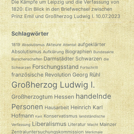
Die Kämpfe um Leipzig und die Verfassung von
1820: Ein Blick in den Briefwechsel zwischen
Prinz Emil und Großherzog Ludwig I.
10.07.2023
Schlagwörter
aufgeklärter
1819
Akteure
Absolutismus
Attentat
Absolutismus
Biographien
Aufklärung
Bundesakte
Darmstädter Schwarzen
Burschenschaften
die
Forschungsstand
Schwarzen
Fortschritt
französische Revolution
Georg Rühl
Großherzog Ludwig I.
handelnde
Großherzogtum Hessen
Personen
Heinrich Karl
Hausarbeit
Hofmann
Konservatismus
landständische
Kant
Liberalismus
Literatur
Mainzer
Verfassung
Macht
Zentraluntersuchungskommission
Merkmale