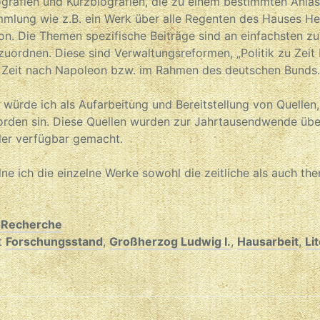
iografien und Kurzbiografien, die zu einem bestimmten Anlass
mlung wie z.B. ein Werk über alle Regenten des Hauses H
on. Die Themen spezifische Beiträge sind an einfachsten z
uordnen. Diese sind Verwaltungsreformen, „Politik zu Zei
 Zeit nach Napoleon bzw. im Rahmen des deutschen Bunds
e würde ich als Aufarbeitung und Bereitstellung von Quellen,
worden sin. Diese Quellen wurden zur Jahrtausendwende üb
ler verfügbar gemacht.
dne ich die einzelne Werke sowohl die zeitliche als auch th
r
Recherche
t
Forschungsstand
,
Großherzog Ludwig I.
,
Hausarbeit
,
Li