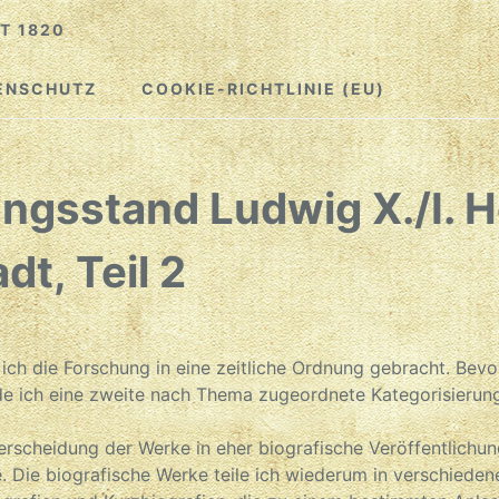
T 1820
ENSCHUTZ
COOKIE-RICHTLINIE (EU)
ngsstand Ludwig X./I. 
t, Teil 2
 ich die Forschung in eine zeitliche Ordnung gebracht. Bevo
rde ich eine zweite nach Thema zugeordnete Kategorisieru
terscheidung der Werke in eher biografische Veröffentlich
e. Die biografische Werke teile ich wiederum in verschiede