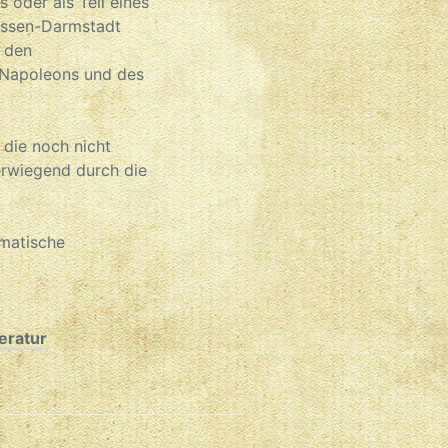
 oder als Teil eines
essen-Darmstadt
u den
t Napoleons und des
.
 die noch nicht
erwiegend durch die
ematische
teratur