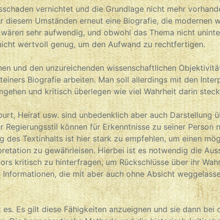
sschaden vernichtet und die Grundlage nicht mehr vorhand
r diesem Umständen erneut eine Biografie, die modernen w
 wären sehr aufwendig, und obwohl das Thema nicht unintere
r nicht wertvoll genug, um den Aufwand zu rechtfertigen.
en und den unzureichenden wissenschaftlichen Objektivitä
einers Biografie arbeiten. Man soll allerdings mit den Inte
mgehen und kritisch überlegen wie viel Wahrheit darin steck
rt, Heirat usw. sind unbedenklich aber auch Darstellung ü
r Regierungsstil können für Erkenntnisse zu seiner Person nü
g des Textinhalts ist hier stark zu empfehlen, um einen mög
erpretation zu gewährleisen. Hierbei ist es notwendig die A
ors kritisch zu hinterfragen, um Rückschlüsse über ihr Wah
 Informationen, die mit aber auch ohne Absicht weggelass
es. Es gilt diese Fähigkeiten anzueignen und sie dann bei