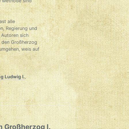
e Methode sind
st alle
en, Regierung und
 Autoren sich
er den Großherzog
 umgehen, weis auf
g Ludwig I.
,
m Großherzog I.