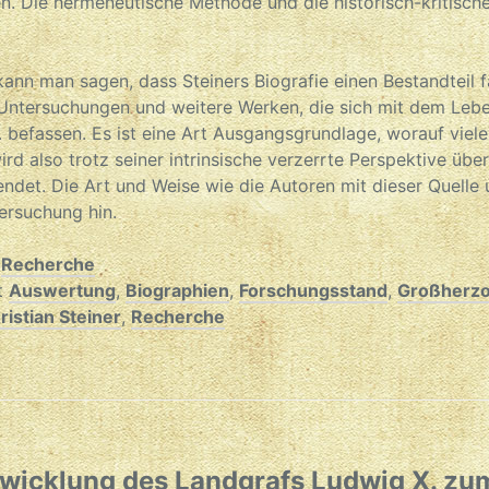
n. Die hermeneutische Methode und die historisch-kritisch
n man sagen, dass Steiners Biografie einen Bestandteil fa
 Untersuchungen und weitere Werken, die sich mit dem Leb
 befassen. Es ist eine Art Ausgangsgrundlage, worauf viele
ird also trotz seiner intrinsische verzerrte Perspektive üb
ndet. Die Art und Weise wie die Autoren mit dieser Quelle
tersuchung hin.
r
Recherche
t
Auswertung
,
Biographien
,
Forschungsstand
,
Großherzo
istian Steiner
,
Recherche
twicklung des Landgrafs Ludwig X. zu