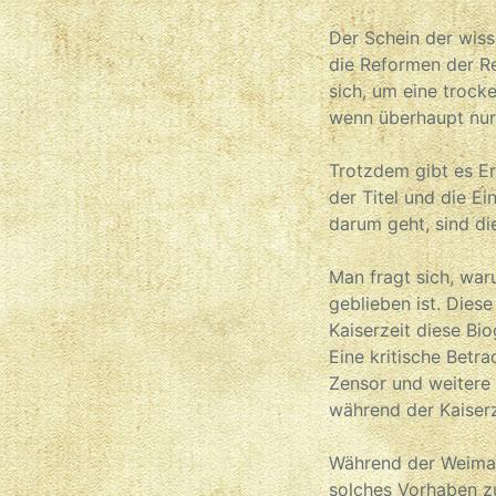
Der Schein der wiss
die Reformen der Re
sich, um eine troc
wenn überhaupt nur
Trotzdem gibt es E
der Titel und die E
darum geht, sind di
Man fragt sich, war
geblieben ist. Dies
Kaiserzeit diese Bi
Eine kritische Betr
Zensor und weitere
während der Kaiserz
Während der Weimare
solches Vorhaben z