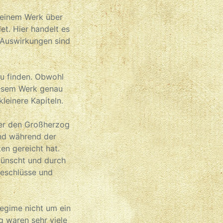
 seinem Werk über
et. Hier handelt es
 Auswirkungen sind
u finden. Obwohl
diesem Werk genau
leinere Kapiteln.
über den Großherzog
und während der
en gereicht hat.
wünscht und durch
eschlüsse und
Regime nicht um ein
 waren sehr viele