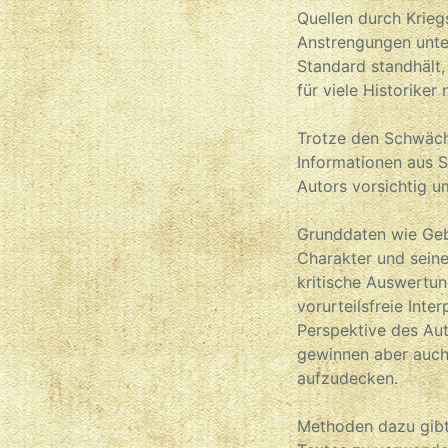
Quellen durch Krieg
Anstrengungen unte
Standard standhält,
für viele Historike
Trotze den Schwäch
Informationen aus St
Autors vorsichtig u
Grunddaten wie Gebu
Charakter und seine
kritische Auswertun
vorurteilsfreie Int
Perspektive des Aut
gewinnen aber auch
aufzudecken.
Methoden dazu gibt 