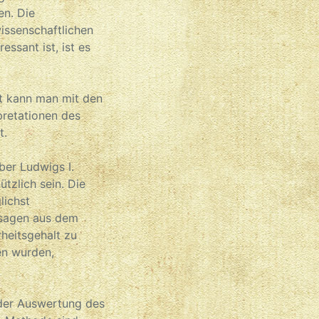
en. Die
issenschaftlichen
ssant ist, ist es
t kann man mit den
rpretationen des
t.
ber Ludwigs I.
tzlich sein. Die
lichst
ussagen aus dem
rheitsgehalt zu
en wurden,
 der Auswertung des