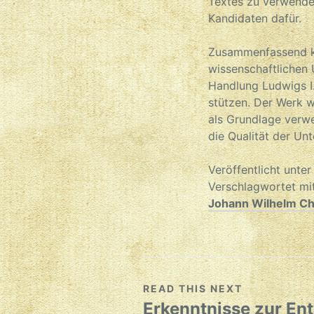
Textes zu verwende
Kandidaten dafür.
Zusammenfassend kan
wissenschaftlichen
Handlung Ludwigs I.
stützen. Der Werk w
als Grundlage verwe
die Qualität der Un
Veröffentlicht unte
Verschlagwortet mi
Johann Wilhelm Chr
READ THIS NEXT
Erkenntnisse zur En