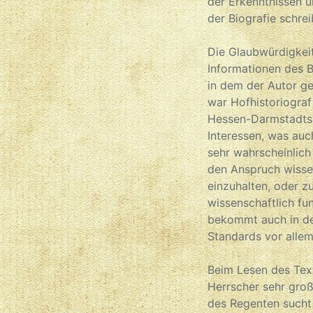
der Erkenntnissen u
der Biografie schrei
Die Glaubwürdigkeit
Informationen des B
in dem der Autor ge
war Hofhistoriograf
Hessen-Darmstadts 
Interessen, was auc
sehr wahrscheinlich
den Anspruch wisse
einzuhalten, oder z
wissenschaftlich fu
bekommt auch in der
Standards vor allem 
Beim Lesen des Text
Herrscher sehr groß
des Regenten sucht