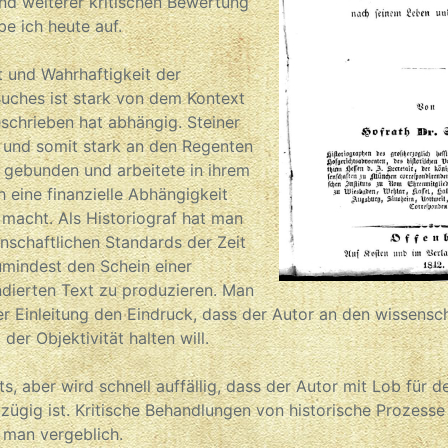
nd weiterer kritischen Bewertung
be ich heute auf.
 und Wahrhaftigkeit der
uches ist stark von dem Kontext
schrieben hat abhängig. Steiner
 und somit stark an den Regenten
gebunden und arbeitete in ihrem
h eine finanzielle Abhängigkeit
 macht. Als Historiograf hat man
nschaftlichen Standards der Zeit
umindest den Schein einer
ndierten Text zu produzieren. Man
 Einleitung den Eindruck, dass der Autor an den wissensch
der Objektivität halten will.
s, aber wird schnell auffällig, dass der Autor mit Lob für 
zügig ist. Kritische Behandlungen von historische Prozess
 man vergeblich.