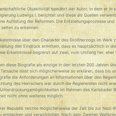
enschaftliche Objektivität bewährt der Autor, in dem er in
gierung Ludwigs I. berichtet und diese als Quellen verwend
kene Auflistung der Reformen. Die Entstehungsprozesse und
 selten zu erkennen.
rkenntnisse über den Charakter des Großherzogs im Werk z
inleitung den Eindruck ermitteln, dass es hauptsächlich in 
ese Erkenntnisse begrenzt auf zwei, vom Umfang her, eher k
um diese Biografie als einzige in den letzten 200 Jahren 
e Tatsache lässt sich möglicherweise so erklären, dass bis 
ografie die Anforderungen an Informationen über den Regent
achtung des Herrschers war durch die Regierenden nicht er
 Unterdrückungsmöglichkeiten im Rahmen des Karlsbader B
eit nicht ohne weiteres möglich.
r Republik reichte möglicherweise der Zeit bis zur Nazi-
u entdecken und verwirklichen. Nach dem Zweiten Weltkrieg