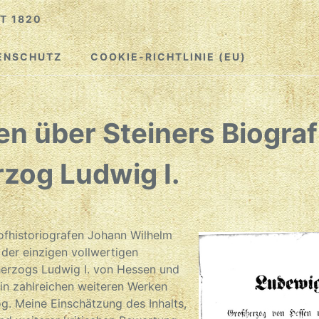
T 1820
ENSCHUTZ
COOKIE-RICHTLINIE (EU)
n über Steiners Biograf
zog Ludwig I.
ofhistoriografen Johann Wilhelm
t der einzigen vollwertigen
herzogs Ludwig I. von Hessen und
e in zahlreichen weiteren Werken
g. Meine Einschätzung des Inhalts,