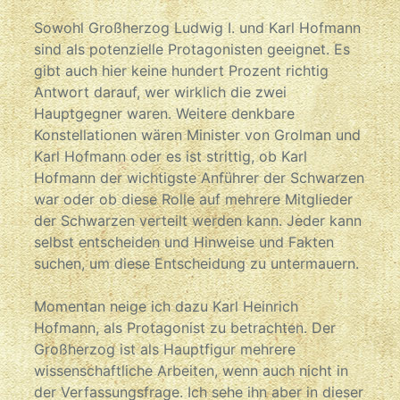
Sowohl Großherzog Ludwig I. und Karl Hofmann
sind als potenzielle Protagonisten geeignet. Es
gibt auch hier keine hundert Prozent richtig
Antwort darauf, wer wirklich die zwei
Hauptgegner waren. Weitere denkbare
Konstellationen wären Minister von Grolman und
Karl Hofmann oder es ist strittig, ob Karl
Hofmann der wichtigste Anführer der Schwarzen
war oder ob diese Rolle auf mehrere Mitglieder
der Schwarzen verteilt werden kann. Jeder kann
selbst entscheiden und Hinweise und Fakten
suchen, um diese Entscheidung zu untermauern.
Momentan neige ich dazu Karl Heinrich
Hofmann, als Protagonist zu betrachten. Der
Großherzog ist als Hauptfigur mehrere
wissenschaftliche Arbeiten, wenn auch nicht in
der Verfassungsfrage. Ich sehe ihn aber in dieser