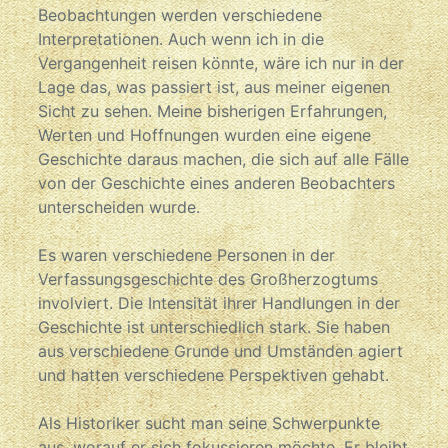
Beobachtungen werden verschiedene
Interpretationen. Auch wenn ich in die
Vergangenheit reisen könnte, wäre ich nur in der
Lage das, was passiert ist, aus meiner eigenen
Sicht zu sehen. Meine bisherigen Erfahrungen,
Werten und Hoffnungen wurden eine eigene
Geschichte daraus machen, die sich auf alle Fälle
von der Geschichte eines anderen Beobachters
unterscheiden wurde.
Es waren verschiedene Personen in der
Verfassungsgeschichte des Großherzogtums
involviert. Die Intensität ihrer Handlungen in der
Geschichte ist unterschiedlich stark. Sie haben
aus verschiedene Grunde und Umständen agiert
und hatten verschiedene Perspektiven gehabt.
Als Historiker sucht man seine Schwerpunkte
aus, worauf er sich fokussieren möchte. Er bleibt