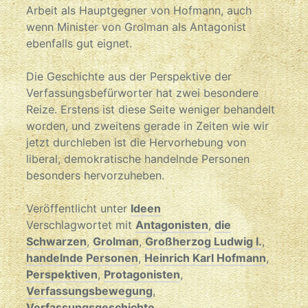
Arbeit als Hauptgegner von Hofmann, auch
wenn Minister von Grolman als Antagonist
ebenfalls gut eignet.
Die Geschichte aus der Perspektive der
Verfassungsbefürworter hat zwei besondere
Reize. Erstens ist diese Seite weniger behandelt
worden, und zweitens gerade in Zeiten wie wir
jetzt durchleben ist die Hervorhebung von
liberal, demokratische handelnde Personen
besonders hervorzuheben.
Veröffentlicht unter
Ideen
Verschlagwortet mit
Antagonisten
,
die
Schwarzen
,
Grolman
,
Großherzog Ludwig I.
,
handelnde Personen
,
Heinrich Karl Hofmann
,
Perspektiven
,
Protagonisten
,
Verfassungsbewegung
,
Verfassungsgeschichte