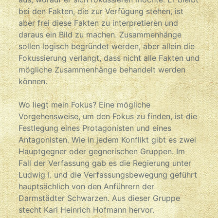
bei den Fakten, die zur Verfügung stehen, ist
aber frei diese Fakten zu interpretieren und
daraus ein Bild zu machen. Zusammenhänge
sollen logisch begründet werden, aber allein die
Fokussierung verlangt, dass nicht alle Fakten und
mögliche Zusammenhänge behandelt werden
können.
Wo liegt mein Fokus? Eine mögliche
Vorgehensweise, um den Fokus zu finden, ist die
Festlegung eines Protagonisten und eines
Antagonisten. Wie in jedem Konflikt gibt es zwei
Hauptgegner oder gegnerischen Gruppen. Im
Fall der Verfassung gab es die Regierung unter
Ludwig I. und die Verfassungsbewegung geführt
hauptsächlich von den Anführern der
Darmstädter Schwarzen. Aus dieser Gruppe
stecht Karl Heinrich Hofmann hervor.