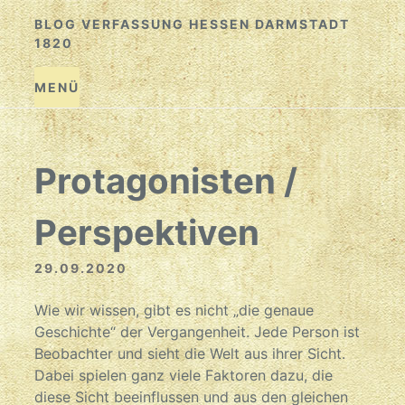
Zum
BLOG VERFASSUNG HESSEN DARMSTADT
Inhalt
1820
springen
MENÜ
Protagonisten /
Perspektiven
29.09.2020
Wie wir wissen, gibt es nicht „die genaue
Geschichte“ der Vergangenheit. Jede Person ist
Beobachter und sieht die Welt aus ihrer Sicht.
Dabei spielen ganz viele Faktoren dazu, die
diese Sicht beeinflussen und aus den gleichen