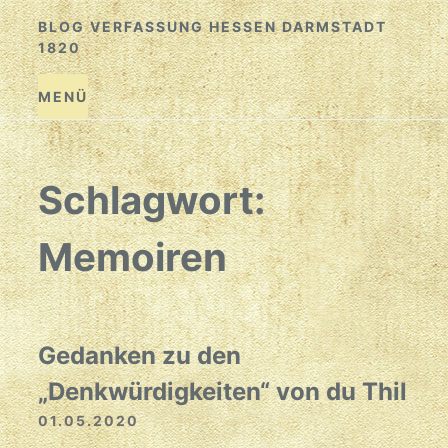
Zum
BLOG VERFASSUNG HESSEN DARMSTADT
Inhalt
1820
springen
MENÜ
Schlagwort:
Memoiren
Gedanken zu den
„Denkwürdigkeiten“ von du Thil
01.05.2020