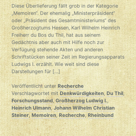
Diese Überlieferung fällt grob in der Kategorie
„Memoiren“. Der ehemalig „Ministerpräsident“
oder „Präsident des Gesamtministeriums“ des
Großherzogtums Hessen, Karl Wilhelm Heinrich
Freiherr du Bos du Thil, hat aus seinem
Gedächtnis aber auch mit Hilfe noch zur
Verfügung stehende Akten und anderen
Schriftstücken seiner Zeit im Regierungsapparats
Ludwigs I. erzählt. Wie weit sind diese
Darstellungen für […]
Veröffentlicht unter
Recherche
Verschlagwortet mit
Denkwürdigkeiten
,
Du Thil
,
Forschungsstand
,
Großherzog Ludwig I.
,
Heinrich Ulmann
,
Johann Wilhelm Christian
Steiner
,
Memoiren
,
Recherche
,
Rheinbund