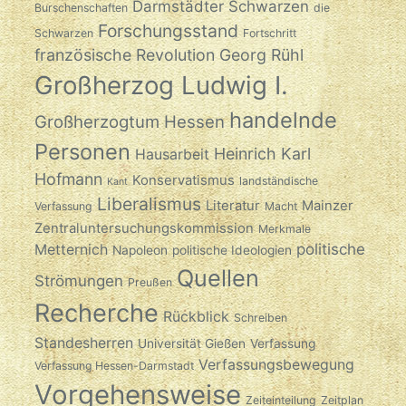
Darmstädter Schwarzen
Burschenschaften
die
Forschungsstand
Schwarzen
Fortschritt
französische Revolution
Georg Rühl
Großherzog Ludwig I.
handelnde
Großherzogtum Hessen
Personen
Heinrich Karl
Hausarbeit
Hofmann
Konservatismus
landständische
Kant
Liberalismus
Literatur
Mainzer
Verfassung
Macht
Zentraluntersuchungskommission
Merkmale
politische
Metternich
Napoleon
politische Ideologien
Quellen
Strömungen
Preußen
Recherche
Rückblick
Schreiben
Standesherren
Universität Gießen
Verfassung
Verfassungsbewegung
Verfassung Hessen-Darmstadt
Vorgehensweise
Zeiteinteilung
Zeitplan