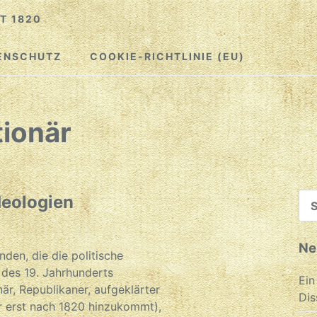
T 1820
ENSCHUTZ
COOKIE-RICHTLINIE (EU)
ionär
SU
deologien
NA
Ne
nden, die die politische
des 19. Jahrhunderts
Ein
när, Republikaner, aufgeklärter
Dis
er erst nach 1820 hinzukommt),