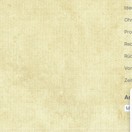
Ide
Ohn
Pr
Re
Rüc
Vo
Zei
Ar
AR