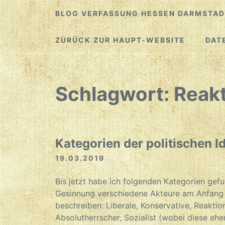
Zum
BLOG VERFASSUNG HESSEN DARMSTAD
Inhalt
springen
ZURÜCK ZUR HAUPT-WEBSITE
DAT
Schlagwort:
Reakt
Kategorien der politischen I
19.03.2019
Bis jetzt habe ich folgenden Kategorien gefu
Gesinnung verschiedene Akteure am Anfang 
beschreiben: Liberale, Konservative, Reaktio
Absolutherrscher, Sozialist (wobei diese eh