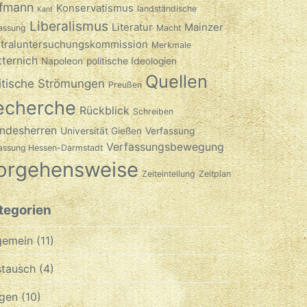
fmann
Konservatismus
landständische
Kant
Liberalismus
Literatur
Mainzer
assung
Macht
traluntersuchungskommission
Merkmale
ternich
Napoleon
politische Ideologien
Quellen
itische Strömungen
Preußen
echerche
Rückblick
Schreiben
ndesherren
Universität Gießen
Verfassung
Verfassungsbewegung
fassung Hessen-Darmstadt
orgehensweise
Zeiteinteilung
Zeitplan
tegorien
gemein
(11)
tausch
(4)
gen
(10)