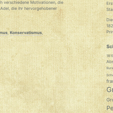
ch verschiedene Motivationen, die
Ers
 Adel, die ihr hervorgehobener
Sta
Die
182
Pri
smus
,
Konservatismus
,
Sc
181
Abs
Burs
Sch
fra
G
Gr
P