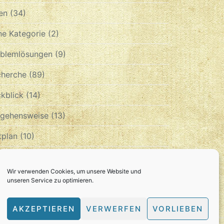
en
(34)
e Kategorie
(2)
oblemlösungen
(9)
cherche
(89)
kblick
(14)
rgehensweise
(13)
tplan
(10)
chiv
Wir verwenden Cookies, um unsere Website und
unseren Service zu optimieren.
CHIV
AKZEPTIEREN
VERWERFEN
VORLIEBEN