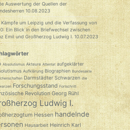
te Auswertung der Quellen der
ndesherren
10.08.2023
 Kämpfe um Leipzig und die Verfassung von
0: Ein Blick in den Briefwechsel zwischen
nz Emil und Großherzog Ludwig I.
10.07.2023
hlagwörter
aufgeklärter
9
Akteure
Absolutismus
Attentat
olutismus
Biographien
Aufklärung
Bundesakte
Darmstädter Schwarzen
chenschaften
die
Forschungsstand
warzen
Fortschritt
nzösische Revolution
Georg Rühl
roßherzog Ludwig I.
handelnde
oßherzogtum Hessen
ersonen
Heinrich Karl
Hausarbeit