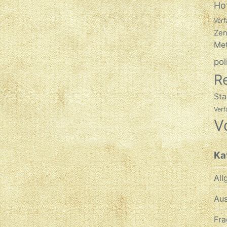
Ho
Verf
Zen
Met
pol
R
Sta
Ver
V
Ka
All
Aus
Fra