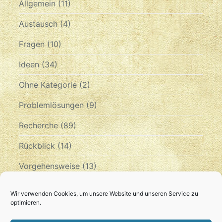
Allgemein
(11)
Austausch
(4)
Fragen
(10)
Ideen
(34)
Ohne Kategorie
(2)
Problemlösungen
(9)
Recherche
(89)
Rückblick
(14)
Vorgehensweise
(13)
Zeitplan
(10)
Wir verwenden Cookies, um unsere Website und unseren Service zu
optimieren.
Archiv