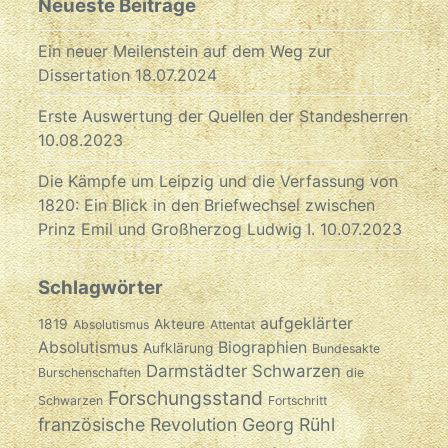
Neueste Beiträge
Ein neuer Meilenstein auf dem Weg zur
Dissertation
18.07.2024
Erste Auswertung der Quellen der Standesherren
10.08.2023
Die Kämpfe um Leipzig und die Verfassung von
1820: Ein Blick in den Briefwechsel zwischen
Prinz Emil und Großherzog Ludwig I.
10.07.2023
Schlagwörter
aufgeklärter
1819
Akteure
Absolutismus
Attentat
Absolutismus
Biographien
Aufklärung
Bundesakte
Darmstädter Schwarzen
Burschenschaften
die
Forschungsstand
Schwarzen
Fortschritt
französische Revolution
Georg Rühl