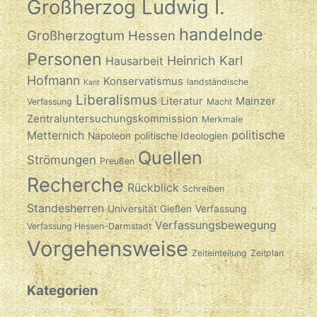
Großherzog Ludwig I.
handelnde
Großherzogtum Hessen
Personen
Heinrich Karl
Hausarbeit
Hofmann
Konservatismus
landständische
Kant
Liberalismus
Literatur
Mainzer
Verfassung
Macht
Zentraluntersuchungskommission
Merkmale
politische
Metternich
Napoleon
politische Ideologien
Quellen
Strömungen
Preußen
Recherche
Rückblick
Schreiben
Standesherren
Universität Gießen
Verfassung
Verfassungsbewegung
Verfassung Hessen-Darmstadt
Vorgehensweise
Zeiteinteilung
Zeitplan
Kategorien