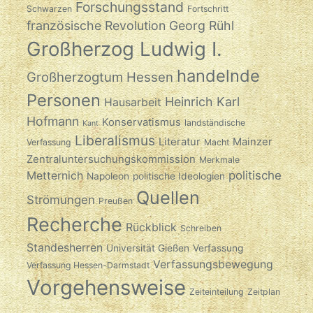
Forschungsstand
Schwarzen
Fortschritt
französische Revolution
Georg Rühl
Großherzog Ludwig I.
handelnde
Großherzogtum Hessen
Personen
Heinrich Karl
Hausarbeit
Hofmann
Konservatismus
landständische
Kant
Liberalismus
Literatur
Mainzer
Verfassung
Macht
Zentraluntersuchungskommission
Merkmale
politische
Metternich
Napoleon
politische Ideologien
Quellen
Strömungen
Preußen
Recherche
Rückblick
Schreiben
Standesherren
Universität Gießen
Verfassung
Verfassungsbewegung
Verfassung Hessen-Darmstadt
Vorgehensweise
Zeiteinteilung
Zeitplan