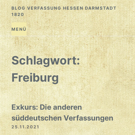
Zum
BLOG VERFASSUNG HESSEN DARMSTADT
Inhalt
1820
springen
MENÜ
Schlagwort:
Freiburg
Exkurs: Die anderen
süddeutschen Verfassungen
25.11.2021