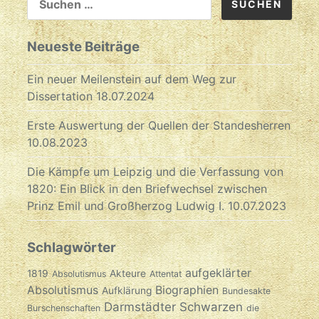
NACH:
Neueste Beiträge
Ein neuer Meilenstein auf dem Weg zur
Dissertation
18.07.2024
Erste Auswertung der Quellen der Standesherren
10.08.2023
Die Kämpfe um Leipzig und die Verfassung von
1820: Ein Blick in den Briefwechsel zwischen
Prinz Emil und Großherzog Ludwig I.
10.07.2023
Schlagwörter
aufgeklärter
1819
Akteure
Absolutismus
Attentat
Absolutismus
Biographien
Aufklärung
Bundesakte
Darmstädter Schwarzen
Burschenschaften
die