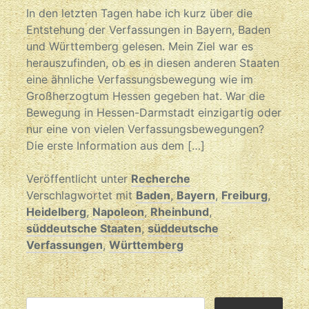
In den letzten Tagen habe ich kurz über die
Entstehung der Verfassungen in Bayern, Baden
und Württemberg gelesen. Mein Ziel war es
herauszufinden, ob es in diesen anderen Staaten
eine ähnliche Verfassungsbewegung wie im
Großherzogtum Hessen gegeben hat. War die
Bewegung in Hessen-Darmstadt einzigartig oder
nur eine von vielen Verfassungsbewegungen?
Die erste Information aus dem […]
Veröffentlicht unter
Recherche
Verschlagwortet mit
Baden
,
Bayern
,
Freiburg
,
Heidelberg
,
Napoleon
,
Rheinbund
,
süddeutsche Staaten
,
süddeutsche
Verfassungen
,
Württemberg
SUCHEN