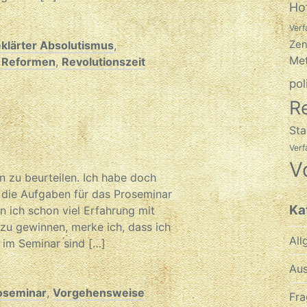
Ho
Verf
Zen
klärter Absolutismus
,
Met
,
Reformen
,
Revolutionszeit
pol
R
Sta
Ver
V
n zu beurteilen. Ich habe doch
 die Aufgaben für das Proseminar
Ka
nn ich schon viel Erfahrung mit
zu gewinnen, merke ich, dass ich
All
 im Seminar sind […]
Aus
oseminar
,
Vorgehensweise
Fra