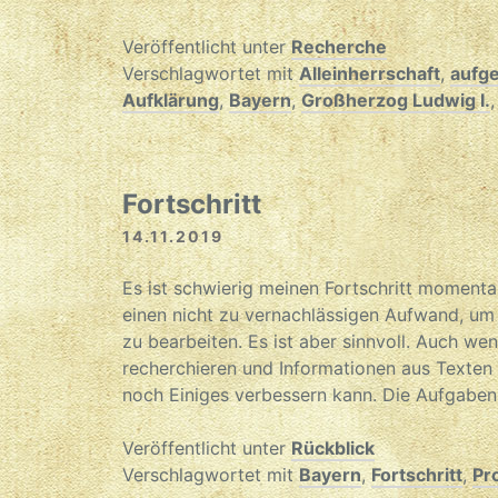
Veröffentlicht unter
Recherche
Verschlagwortet mit
Alleinherrschaft
,
aufge
Aufklärung
,
Bayern
,
Großherzog Ludwig I.
Fortschritt
14.11.2019
Es ist schwierig meinen Fortschritt momenta
einen nicht zu vernachlässigen Aufwand, um
zu bearbeiten. Es ist aber sinnvoll. Auch we
recherchieren und Informationen aus Texten 
noch Einiges verbessern kann. Die Aufgaben
Veröffentlicht unter
Rückblick
Verschlagwortet mit
Bayern
,
Fortschritt
,
Pr