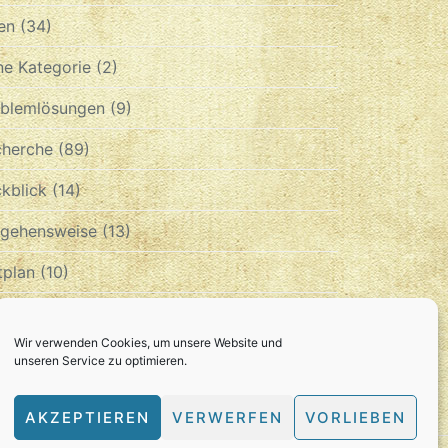
en
(34)
e Kategorie
(2)
oblemlösungen
(9)
cherche
(89)
kblick
(14)
rgehensweise
(13)
tplan
(10)
chiv
Wir verwenden Cookies, um unsere Website und
unseren Service zu optimieren.
CHIV
AKZEPTIEREN
VERWERFEN
VORLIEBEN