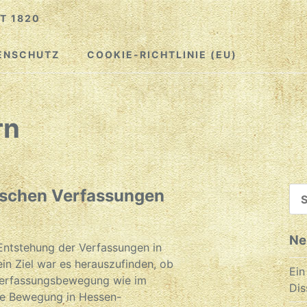
T 1820
ENSCHUTZ
COOKIE-RICHTLINIE (EU)
rn
SU
tschen Verfassungen
NA
Ne
 Entstehung der Verfassungen in
n Ziel war es herauszufinden, ob
Ein
 Verfassungsbewegung wie im
Dis
e Bewegung in Hessen-