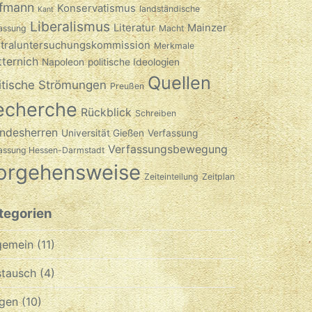
fmann
Konservatismus
landständische
Kant
Liberalismus
Literatur
Mainzer
assung
Macht
traluntersuchungskommission
Merkmale
ternich
Napoleon
politische Ideologien
Quellen
itische Strömungen
Preußen
echerche
Rückblick
Schreiben
ndesherren
Universität Gießen
Verfassung
Verfassungsbewegung
fassung Hessen-Darmstadt
orgehensweise
Zeiteinteilung
Zeitplan
tegorien
gemein
(11)
tausch
(4)
gen
(10)