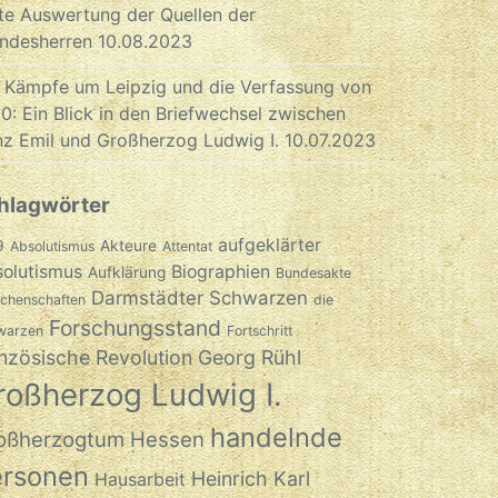
te Auswertung der Quellen der
ndesherren
10.08.2023
 Kämpfe um Leipzig und die Verfassung von
0: Ein Blick in den Briefwechsel zwischen
nz Emil und Großherzog Ludwig I.
10.07.2023
hlagwörter
aufgeklärter
9
Akteure
Absolutismus
Attentat
olutismus
Biographien
Aufklärung
Bundesakte
Darmstädter Schwarzen
chenschaften
die
Forschungsstand
warzen
Fortschritt
nzösische Revolution
Georg Rühl
roßherzog Ludwig I.
handelnde
oßherzogtum Hessen
ersonen
Heinrich Karl
Hausarbeit