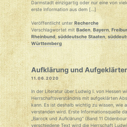
Darmstadt einzigartig oder nur eine von vi
erste Information aus dem […]
Veröffentlicht unter
Recherche
Verschlagwortet mit
Baden
,
Bayern
,
Freibu
Rheinbund
,
süddeutsche Staaten
,
süddeut
Württemberg
Aufklärung und Aufgeklärte
11.06.2020
In der Literatur über Ludwig I. von Hessen w
Herrschaftsverständnis mit aufgeklärten Ab
kann. Es ist deshalb wichtig zu wissen, wie 
verstanden wird. Erste Informationsquelle da
„Barock und Aufklärung“ (Band 11 Oldenbourg
verschiedene Text wird die Herrschaft Ludwig