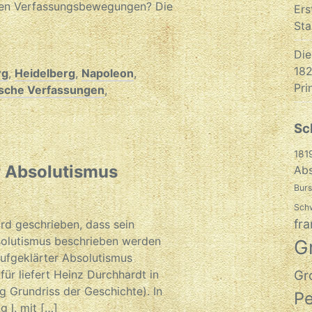
elen Verfassungsbewegungen? Die
Ers
Sta
Die
182
rg
,
Heidelberg
,
Napoleon
,
Pri
sche Verfassungen
,
Sc
181
r Absolutismus
Abs
Burs
Sch
fra
ird geschrieben, dass sein
solutismus beschrieben werden
G
aufgeklärter Absolutismus
Gr
für liefert Heinz Durchhardt in
 Grundriss der Geschichte). In
P
 I. mit […]