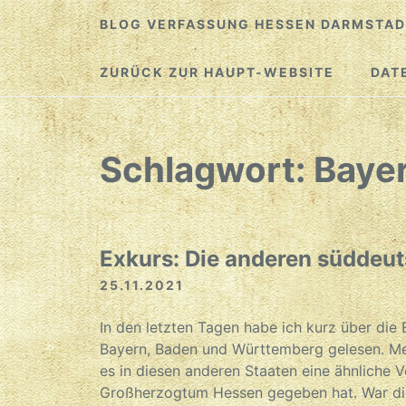
Zum
BLOG VERFASSUNG HESSEN DARMSTAD
Inhalt
springen
ZURÜCK ZUR HAUPT-WEBSITE
DAT
Schlagwort:
Baye
Exkurs: Die anderen süddeu
25.11.2021
In den letzten Tagen habe ich kurz über die
Bayern, Baden und Württemberg gelesen. Mei
es in diesen anderen Staaten eine ähnliche
Großherzogtum Hessen gegeben hat. War di