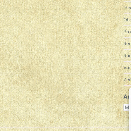
Ide
Ohn
Pr
Re
Rüc
Vo
Zei
Ar
AR