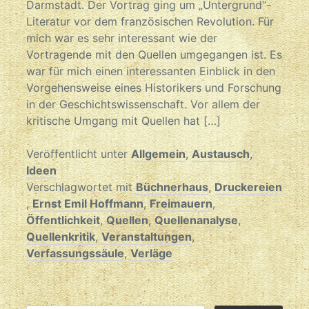
Darmstadt. Der Vortrag ging um „Untergrund“-
Literatur vor dem französischen Revolution. Für
mich war es sehr interessant wie der
Vortragende mit den Quellen umgegangen ist. Es
war für mich einen interessanten Einblick in den
Vorgehensweise eines Historikers und Forschung
in der Geschichtswissenschaft. Vor allem der
kritische Umgang mit Quellen hat […]
Veröffentlicht unter
Allgemein
,
Austausch
,
Ideen
Verschlagwortet mit
Büchnerhaus
,
Druckereien
,
Ernst Emil Hoffmann
,
Freimauern
,
Öffentlichkeit
,
Quellen
,
Quellenanalyse
,
Quellenkritik
,
Veranstaltungen
,
Verfassungssäule
,
Verläge