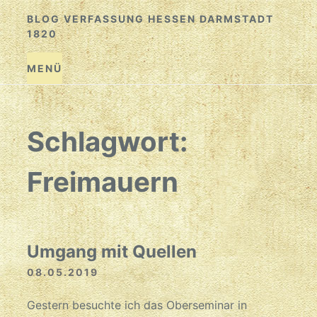
Zum
BLOG VERFASSUNG HESSEN DARMSTADT
Inhalt
1820
springen
MENÜ
Schlagwort:
Freimauern
Umgang mit Quellen
08.05.2019
Gestern besuchte ich das Oberseminar in