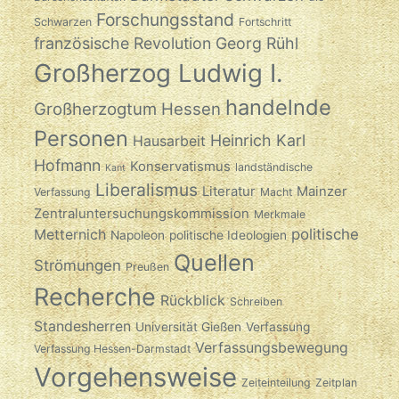
Forschungsstand
Schwarzen
Fortschritt
französische Revolution
Georg Rühl
Großherzog Ludwig I.
handelnde
Großherzogtum Hessen
Personen
Heinrich Karl
Hausarbeit
Hofmann
Konservatismus
landständische
Kant
Liberalismus
Literatur
Mainzer
Verfassung
Macht
Zentraluntersuchungskommission
Merkmale
politische
Metternich
Napoleon
politische Ideologien
Quellen
Strömungen
Preußen
Recherche
Rückblick
Schreiben
Standesherren
Universität Gießen
Verfassung
Verfassungsbewegung
Verfassung Hessen-Darmstadt
Vorgehensweise
Zeiteinteilung
Zeitplan