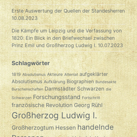
Erste Auswertung der Quellen der Standesherren
10.08.2023
Die Kämpfe um Leipzig und die Verfassung von
1820: Ein Blick in den Briefwechsel zwischen
Prinz Emil und Großherzog Ludwig I.
10.07.2023
Schlagwörter
aufgeklärter
1819
Akteure
Absolutismus
Attentat
Absolutismus
Biographien
Aufklärung
Bundesakte
Darmstädter Schwarzen
Burschenschaften
die
Forschungsstand
Schwarzen
Fortschritt
französische Revolution
Georg Rühl
Großherzog Ludwig I.
handelnde
Großherzogtum Hessen