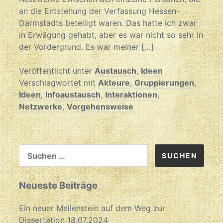
an die Entstehung der Verfassung Hessen-
Darmstadts beteiligt waren. Das hatte ich zwar
in Erwägung gehabt, aber es war nicht so sehr in
der Vordergrund. Es war meiner […]
Veröffentlicht unter
Austausch
,
Ideen
Verschlagwortet mit
Akteure
,
Gruppierungen
,
Ideen
,
Infoaustausch
,
Interaktionen
,
Netzwerke
,
Vorgehensweise
SUCHEN
NACH:
Neueste Beiträge
Ein neuer Meilenstein auf dem Weg zur
Dissertation
18.07.2024