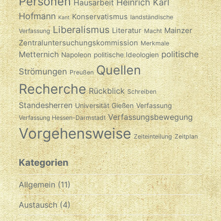
Personen
Heinrich Karl
Hausarbeit
Hofmann
Konservatismus
landständische
Kant
Liberalismus
Literatur
Mainzer
Verfassung
Macht
Zentraluntersuchungskommission
Merkmale
politische
Metternich
Napoleon
politische Ideologien
Quellen
Strömungen
Preußen
Recherche
Rückblick
Schreiben
Standesherren
Universität Gießen
Verfassung
Verfassungsbewegung
Verfassung Hessen-Darmstadt
Vorgehensweise
Zeiteinteilung
Zeitplan
Kategorien
Allgemein
(11)
Austausch
(4)