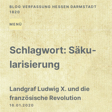
Zum
BLOG VERFASSUNG HESSEN DARMSTADT
Inhalt
1820
springen
MENÜ
Schlagwort:
Sä­ku­
la­ri­sie­rung
Landgraf Ludwig X. und die
französische Revolution
16.01.2020