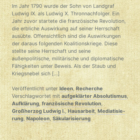
Im Jahr 1790 wurde der Sohn von Landgraf
Ludwig IX. als Ludwig X. Thronnachfolger. Ein
Jahr zuvor startete die französische Revolution,
die erbliche Auswirkung auf seiner Herrschaft
ausübte. Offensichtlich sind die Auswirkungen
der daraus folgenden Koalitionskriege. Diese
stellte seine Herrschaft und seine
außenpolitische, militärische und diplomatische
Fähigkeiten unter Beweis. Als der Staub und
Kriegsnebel sich […]
Veröffentlicht unter
Ideen
,
Recherche
Verschlagwortet mit
aufgeklärter Absolutismus
,
Aufklärung
,
französische Revolution
,
Großherzog Ludwig I.
,
Hausarbeit
,
Me­di­a­ti­sie­
rung
,
Napoleon
,
Sä­ku­la­ri­sie­rung