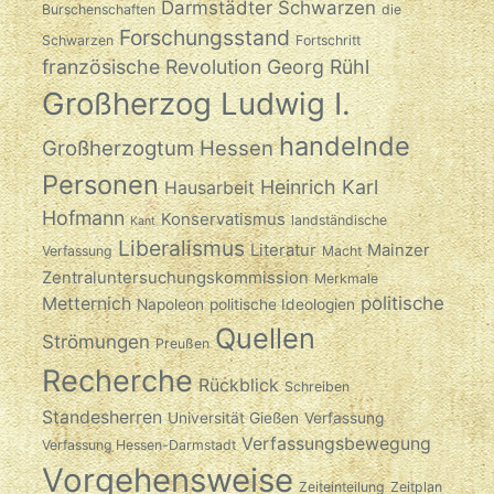
Darmstädter Schwarzen
Burschenschaften
die
Forschungsstand
Schwarzen
Fortschritt
französische Revolution
Georg Rühl
Großherzog Ludwig I.
handelnde
Großherzogtum Hessen
Personen
Heinrich Karl
Hausarbeit
Hofmann
Konservatismus
landständische
Kant
Liberalismus
Literatur
Mainzer
Verfassung
Macht
Zentraluntersuchungskommission
Merkmale
politische
Metternich
Napoleon
politische Ideologien
Quellen
Strömungen
Preußen
Recherche
Rückblick
Schreiben
Standesherren
Universität Gießen
Verfassung
Verfassungsbewegung
Verfassung Hessen-Darmstadt
Vorgehensweise
Zeiteinteilung
Zeitplan