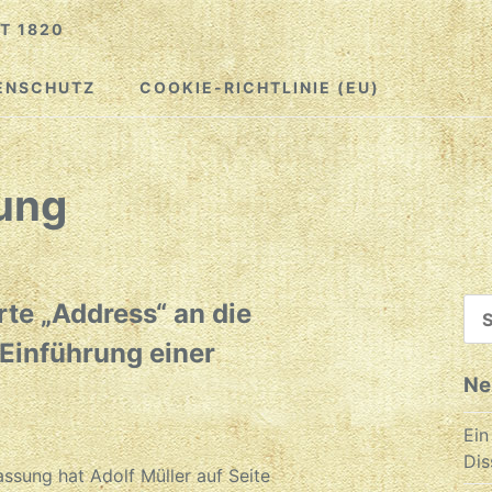
T 1820
ENSCHUTZ
COOKIE-RICHTLINIE (EU)
ung
SU
rte „Address“ an die
NA
Einführung einer
Ne
Ein
Dis
assung hat Adolf Müller auf Seite