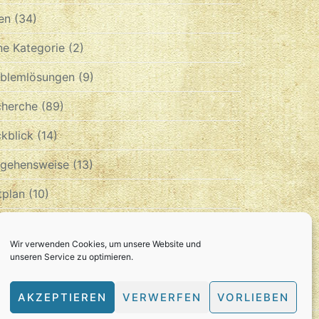
en
(34)
e Kategorie
(2)
oblemlösungen
(9)
cherche
(89)
kblick
(14)
rgehensweise
(13)
tplan
(10)
chiv
Wir verwenden Cookies, um unsere Website und
unseren Service zu optimieren.
CHIV
AKZEPTIEREN
VERWERFEN
VORLIEBEN