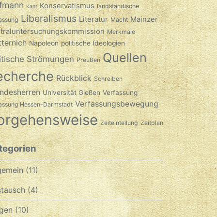
fmann
Konservatismus
landständische
Kant
Liberalismus
Literatur
Mainzer
assung
Macht
traluntersuchungskommission
Merkmale
ternich
Napoleon
politische Ideologien
Quellen
itische Strömungen
Preußen
echerche
Rückblick
Schreiben
ndesherren
Universität Gießen
Verfassung
Verfassungsbewegung
fassung Hessen-Darmstadt
orgehensweise
Zeiteinteilung
Zeitplan
tegorien
gemein
(11)
tausch
(4)
gen
(10)