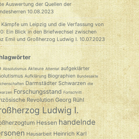
te Auswertung der Quellen der
ndesherren
10.08.2023
 Kämpfe um Leipzig und die Verfassung von
0: Ein Blick in den Briefwechsel zwischen
nz Emil und Großherzog Ludwig I.
10.07.2023
hlagwörter
aufgeklärter
9
Akteure
Absolutismus
Attentat
olutismus
Biographien
Aufklärung
Bundesakte
Darmstädter Schwarzen
chenschaften
die
Forschungsstand
warzen
Fortschritt
nzösische Revolution
Georg Rühl
roßherzog Ludwig I.
handelnde
oßherzogtum Hessen
ersonen
Heinrich Karl
Hausarbeit