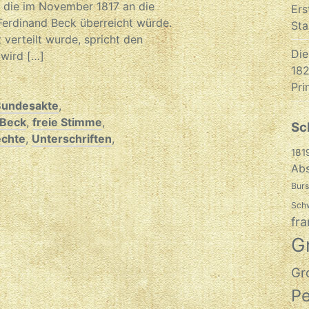
, die im November 1817 an die
Ers
erdinand Beck überreicht würde.
Sta
t verteilt wurde, spricht den
Die
 wird […]
182
Pri
Bundesakte
,
 Beck
,
freie Stimme
,
Sc
chte
,
Unterschriften
,
181
Abs
Burs
Sch
fra
G
Gr
P