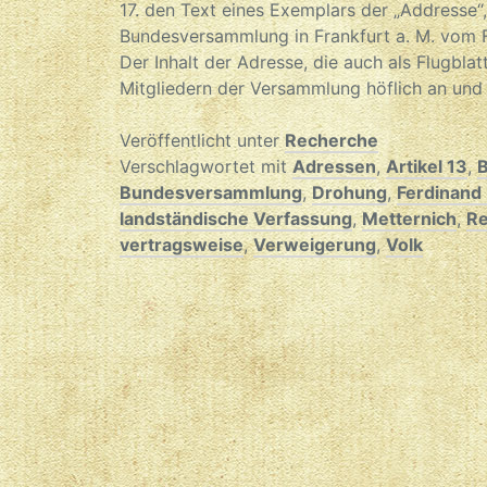
17. den Text eines Exemplars der „Addresse“
Bundesversammlung in Frankfurt a. M. vom F
Der Inhalt der Adresse, die auch als Flugblat
Mitgliedern der Versammlung höflich an und
Veröffentlicht unter
Recherche
Verschlagwortet mit
Adressen
,
Artikel 13
,
Bundesversammlung
,
Drohung
,
Ferdinand
landständische Verfassung
,
Metternich
,
Re
vertragsweise
,
Verweigerung
,
Volk