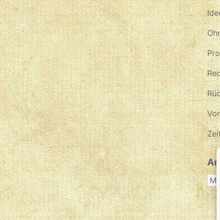
Ide
Ohn
Pr
Re
Rüc
Vo
Zei
Ar
AR