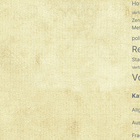
Ho
Verf
Zen
Met
pol
R
Sta
Ver
V
Ka
All
Aus
Fra