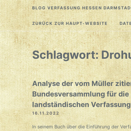
Zum
BLOG VERFASSUNG HESSEN DARMSTAD
Inhalt
springen
ZURÜCK ZUR HAUPT-WEBSITE
DAT
Schlagwort:
Droh
Analyse der vom Müller zitie
Bundesversammlung für die 
landständischen Verfassung
16.11.2022
In seinem Buch über die Einführung der Verf