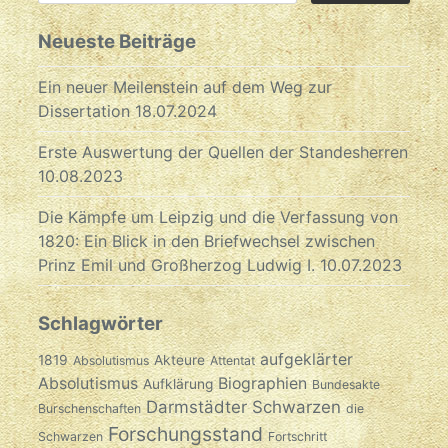
Neueste Beiträge
Ein neuer Meilenstein auf dem Weg zur
Dissertation
18.07.2024
Erste Auswertung der Quellen der Standesherren
10.08.2023
Die Kämpfe um Leipzig und die Verfassung von
1820: Ein Blick in den Briefwechsel zwischen
Prinz Emil und Großherzog Ludwig I.
10.07.2023
Schlagwörter
aufgeklärter
1819
Akteure
Absolutismus
Attentat
Absolutismus
Biographien
Aufklärung
Bundesakte
Darmstädter Schwarzen
Burschenschaften
die
Forschungsstand
Schwarzen
Fortschritt