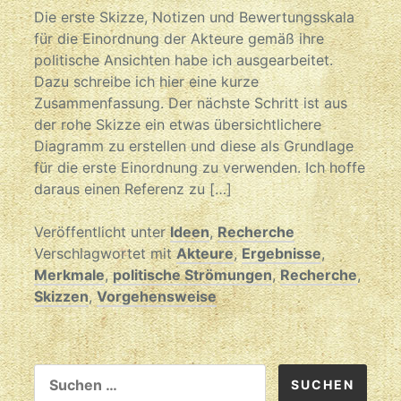
Die erste Skizze, Notizen und Bewertungsskala
für die Einordnung der Akteure gemäß ihre
politische Ansichten habe ich ausgearbeitet.
Dazu schreibe ich hier eine kurze
Zusammenfassung. Der nächste Schritt ist aus
der rohe Skizze ein etwas übersichtlichere
Diagramm zu erstellen und diese als Grundlage
für die erste Einordnung zu verwenden. Ich hoffe
daraus einen Referenz zu […]
Veröffentlicht unter
Ideen
,
Recherche
Verschlagwortet mit
Akteure
,
Ergebnisse
,
Merkmale
,
politische Strömungen
,
Recherche
,
Skizzen
,
Vorgehensweise
SUCHEN
NACH: