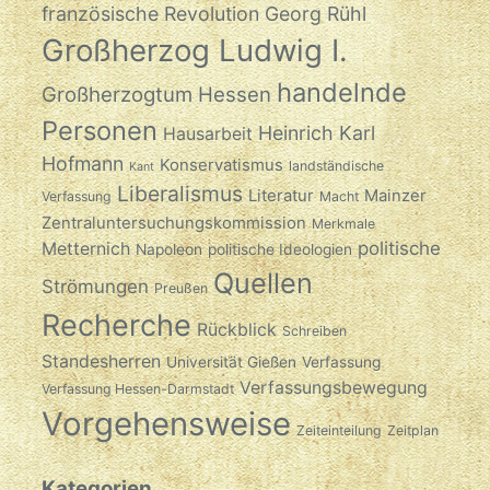
französische Revolution
Georg Rühl
Großherzog Ludwig I.
handelnde
Großherzogtum Hessen
Personen
Heinrich Karl
Hausarbeit
Hofmann
Konservatismus
landständische
Kant
Liberalismus
Literatur
Mainzer
Verfassung
Macht
Zentraluntersuchungskommission
Merkmale
politische
Metternich
Napoleon
politische Ideologien
Quellen
Strömungen
Preußen
Recherche
Rückblick
Schreiben
Standesherren
Universität Gießen
Verfassung
Verfassungsbewegung
Verfassung Hessen-Darmstadt
Vorgehensweise
Zeiteinteilung
Zeitplan
Kategorien