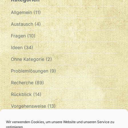
Allgemein
(11)
Austausch
(4)
Fragen
(10)
Ideen
(34)
Ohne Kategorie
(2)
Problemlösungen
(9)
Recherche
(89)
Rückblick
(14)
Vorgehensweise
(13)
Zeitplan
(10)
Wir verwenden Cookies, um unsere Website und unseren Service zu
optimieren.