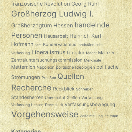
französische Revolution
Georg Rühl
Großherzog Ludwig I.
handelnde
Großherzogtum Hessen
Personen
Heinrich Karl
Hausarbeit
Hofmann
Konservatismus
landständische
Kant
Liberalismus
Literatur
Mainzer
Verfassung
Macht
Zentraluntersuchungskommission
Merkmale
politische
Metternich
Napoleon
politische Ideologien
Quellen
Strömungen
Preußen
Recherche
Rückblick
Schreiben
Standesherren
Universität Gießen
Verfassung
Verfassungsbewegung
Verfassung Hessen-Darmstadt
Vorgehensweise
Zeiteinteilung
Zeitplan
Kategorien