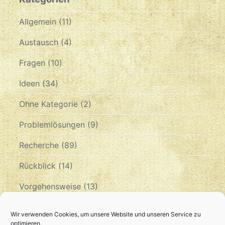
Allgemein
(11)
Austausch
(4)
Fragen
(10)
Ideen
(34)
Ohne Kategorie
(2)
Problemlösungen
(9)
Recherche
(89)
Rückblick
(14)
Vorgehensweise
(13)
Zeitplan
(10)
Wir verwenden Cookies, um unsere Website und unseren Service zu
optimieren.