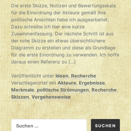
Die erste Skizze, Notizen und Bewertungsskala
für die Einordnung der Akteure gemäß ihre
politische Ansichten habe ich ausgearbeitet.
Dazu schreibe ich hier eine kurze
Zusammenfassung. Der nächste Schritt ist aus
der rohe Skizze ein etwas übersichtlichere
Diagramm zu erstellen und diese als Grundlage
für die erste Einordnung zu verwenden. Ich hoffe
daraus einen Referenz zu […]
Veröffentlicht unter
Ideen
,
Recherche
Verschlagwortet mit
Akteure
,
Ergebnisse
,
Merkmale
,
politische Strömungen
,
Recherche
,
Skizzen
,
Vorgehensweise
SUCHEN
NACH: