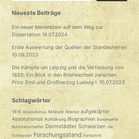
Neueste Beiträge
Ein neuer Meilenstein auf dem Weg zur
Dissertation
18.07.2024
Erste Auswertung der Quellen der Standesherren
10.08.2023
Die Kämpfe um Leipzig und die Verfassung von
1820: Ein Blick in den Briefwechsel zwischen
Prinz Emil und Großherzog Ludwig I.
10.07.2023
Schlagwörter
aufgeklärter
1819
Akteure
Absolutismus
Attentat
Absolutismus
Biographien
Aufklärung
Bundesakte
Darmstädter Schwarzen
Burschenschaften
die
Forschungsstand
Schwarzen
Fortschritt