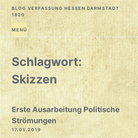
Zum
BLOG VERFASSUNG HESSEN DARMSTADT
Inhalt
1820
springen
MENÜ
Schlagwort:
Skizzen
Erste Ausarbeitung Politische
Strömungen
17.05.2019